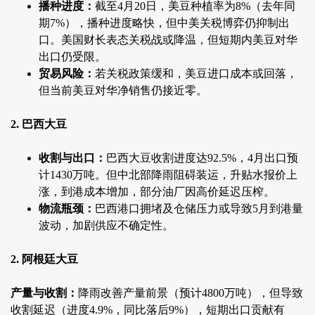
播种进度：
截至4月20日，美豆种植率为8%（去年同
期7%），播种进度略快，但中美关税博弈仍抑制出
口。美国财长表态关税战或降温，但短期内美豆对华
出口仍受限。
贸易风险：
若关税政策缓和，美豆进口成本或回落，
但当前美豆对华净销售仍接近零。
2. 巴西大豆
收割与出口：
巴西大豆收割进度达92.5%，4月出口预
计1430万吨。但中北部降雨阻碍装运，升贴水报价上
涨，到港成本增加，部分油厂因高价延迟压榨。
物流瓶颈：
巴西港口拥堵及仓储压力或导致5月到港量
波动，加剧供应不确定性。
2. 阿根廷大豆
产量与收割：
降雨改善产量前景（预计4800万吨），但导致
收割延迟（进度4.9%，同比落后9%），短期出口贡献有