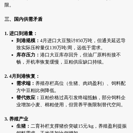
限。
三、国内供需矛盾
1. 进口到港量：
到港规模：
4月进口大豆预计850万吨，但通关延迟导
致实际压榨量仅139万吨/周，远低于需求。
库存压力：
港口大豆库存回升，但油厂原料衔接不
畅，开机率恢复缓慢，豆粕供应缺口持续。
2. 4月到港恢复：
需求端：
养殖存栏高位（生猪、肉鸡盈利）、饲料配
方中豆粕比例降低。
替代效应：
豆粕价格过高引发终端抵触，部分饲料企
业增加小麦、棉粕使用，但营养平衡限制替代空间。
3. 养殖产业
生猪：
二育补栏支撑猪价突破15元/kg，养殖盈利提振