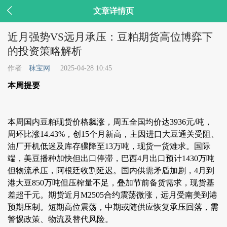

文章详情页
近月强势VS远月承压：豆粕期货高位博弈下
的投资策略解析
作者
秣宝网
2025-04-28 10:45
本周提要
本周国内豆粕现货价格飙涨，周五全国均价达3936元/吨，
周环比涨14.43%，创15个月新高，主因进口大豆通关受阻、
油厂开机低迷及库存骤降至13万吨，现货一货难求。国际
端，美豆播种加快但出口停滞，巴西4月出口预计1430万吨
但物流承压，阿根廷收割延迟。国内供需矛盾加剧，4月到
港大豆850万吨但压榨量不足，叠加节前备货需求，现货基
差超千元。期货近月M2505合约震荡微涨，远月受南美到港
预期压制。短期高位震荡，中期或随供应恢复承压回落，需
警惕政策、物流及替代风险。