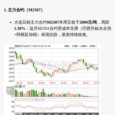
1. 主力合约（M2507）
大连豆粕主力合约
M2507
本周五收于
2800元/吨
，周跌
1.30%
；远月M2501合约受成本支撑（巴西升贴水走强
+阿根廷加税）表现抗跌，基差持续收敛。