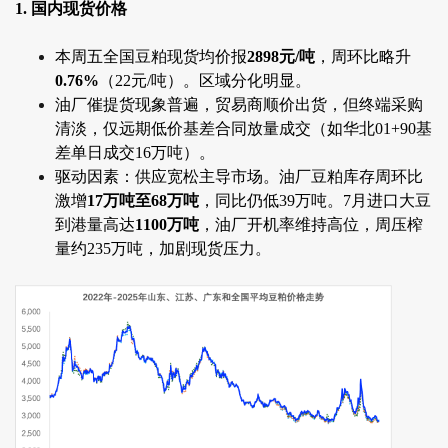
1. 国内现货价格
本周五全国豆粕现货均价报
2898元/吨
，周环比略升
0.76%
（22元/吨）。区域分化明显。
油厂催提货现象普遍，贸易商顺价出货，但终端采购
清淡，仅远期低价基差合同放量成交（如华北01+90基
差单日成交16万吨）。
驱动因素：供应宽松主导市场。油厂豆粕库存周环比
激增
17万吨至68万吨
，同比仍低39万吨。7月进口大豆
到港量高达
1100万吨
，油厂开机率维持高位，周压榨
量约235万吨，加剧现货压力。