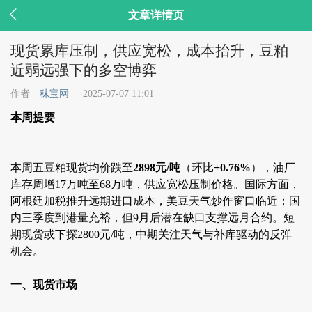

文章详情页
现货累库压制，供应宽松，成本抬升，豆粕
近弱远强下的多空博弈
作者
秣宝网
2025-07-07 11:01
本周提要
本周五豆粕现货均价跌至
2898元/吨
（环比
+0.76%
），油厂
库存周增17万吨至68万吨，供应宽松压制价格。国际方面，
阿根廷加税推升远期进口成本，美豆天气炒作窗口临近；国
内三季度到港量充裕，但9月后潜在缺口支撑远月合约。短
期现货或下探2800元/吨，中期关注天气与补库驱动的反弹
机会。
一、现货市场