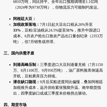
6810万吨，同比持平。全年出口预期调增至1.1亿吨
（2024年为9730万吨），但物流压力可能制约发运。
阿根廷大豆：
加税政策落地：
7月1日起大豆出口税从26%升至
33%
，豆粕/豆油税从24.5%提至
31%
，推升中国进口
成本。6月农户抢出口致农产品出口量创纪录（2353万
吨），但7月销售或停滞。
三、国内供需矛盾
到港高峰压制：
三季度进口大豆到港量充裕（7月1150
万、8月1100万、9月950万吨），油厂原料胀库倒逼高
开机，豆粕累库压力持续。
潜在缺口隐现：
9月后买船进度同比偏慢，叠加阿根廷
加税推升成本，远月供给紧张预期升温。南华期货指
出，四季度缺口或成三季度末价格拐点驱动。
四、期货市场