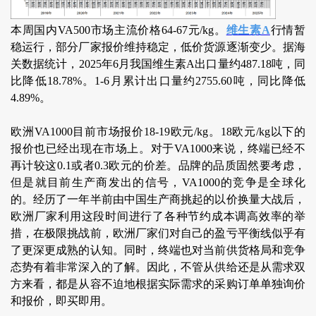
本周国内VA500市场主流价格64-67元/kg。
维生素A
行情暂
稳运行，部分厂家报价维持稳定，低价货源逐渐变少。据海
关数据统计，2025年6月我国维生素A出口量约487.18吨，同
比降低18.78%。1-6月累计出口量约2755.60吨，同比降低
4.89%。
欧洲VA1000目前市场报价18-19欧元/kg。18欧元/kg以下的
报价也已经出现在市场上。对于VA1000来说，终端已经不
再计较这0.1或者0.3欧元的价差。品牌的品质固然要考虑，
但是就目前生产商发出的信号，VA1000的竞争是全球化
的。经历了一年半前由中国生产商挑起的以价换量大战后，
欧洲厂家利用这段时间进行了各种节约成本调高效率的举
措，在极限挑战前，欧洲厂家们对自己的盈亏平衡线似乎有
了更深更成熟的认知。同时，终端也对当前供货格局和竞争
态势有着非常深入的了解。因此，不管从供给还是从需求双
方来看，都是从容不迫地根据实际需求的采购订单单独询价
和报价，即买即用。