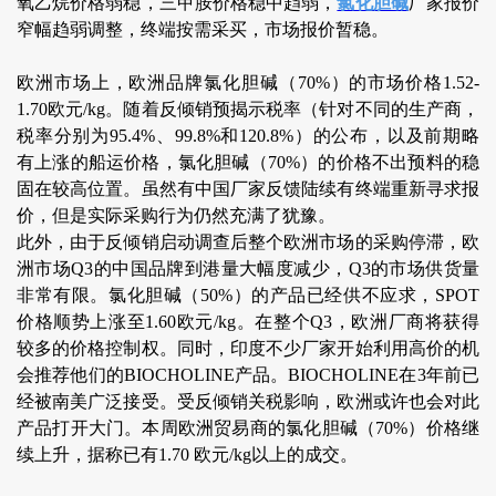
氧乙烷价格弱稳，三甲胺价格稳中趋弱，
氯化胆碱
厂家报价
窄幅趋弱调整，终端按需采买，市场报价暂稳。
欧洲市场上，欧洲品牌氯化胆碱（70%）的市场价格1.52-
1.70欧元/kg。随着反倾销预揭示税率（针对不同的生产商，
税率分别为95.4%、99.8%和120.8%）的公布，以及前期略
有上涨的船运价格，氯化胆碱（70%）的价格不出预料的稳
固在较高位置。虽然有中国厂家反馈陆续有终端重新寻求报
价，但是实际采购行为仍然充满了犹豫。
此外，由于反倾销启动调查后整个欧洲市场的采购停滞，欧
洲市场Q3的中国品牌到港量大幅度减少，Q3的市场供货量
非常有限。氯化胆碱（50%）的产品已经供不应求，SPOT
价格顺势上涨至1.60欧元/kg。在整个Q3，欧洲厂商将获得
较多的价格控制权。同时，印度不少厂家开始利用高价的机
会推荐他们的BIOCHOLINE产品。BIOCHOLINE在3年前已
经被南美广泛接受。受反倾销关税影响，欧洲或许也会对此
产品打开大门。本周欧洲贸易商的氯化胆碱（70%）价格继
续上升，据称已有1.70 欧元/kg以上的成交。