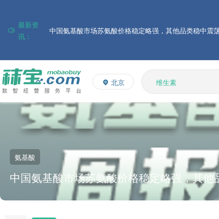
最新资
讯：
磷酸氢钙市场行情走弱；小苏打和乳清粉市场价格稳定
帝斯曼-芬美意发布2026年上半年业绩
多维
巴斯夫集团发布2026年第二季度财务报告
多矿
北京
维生素
住友化学公布2026财年第一季度业绩
饲料添加剂
大成食品：2026年半年度毛利3.32亿元，同比上升8.9%
L-赖氨酸硫酸盐
ADM发布2026年第二季度财务业绩
氨基酸
中国氨基酸市场苏氨酸价格稳定略强，其他
上升