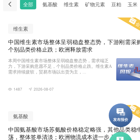
全部
氨基酸
维生素
矿物元素
豆粕
玉米
会
维生素
中国维生素市场整体呈弱稳盘整态势，下游刚需采
个别品类价格止跌；欧洲释放需求
本周中国维生素市场整体呈弱稳盘整态势，需求端乏
力，下游采购意愿不足，个别品类价格止跌。维生素A
需求持续疲软，贸易市场以出货为主，...
1487
2026-08-07
会
氨基酸
中国氨基酸市场苏氨酸价格稳定略强，其他品类稳
荡，整体签单清淡；欧洲物流成本进一步上升