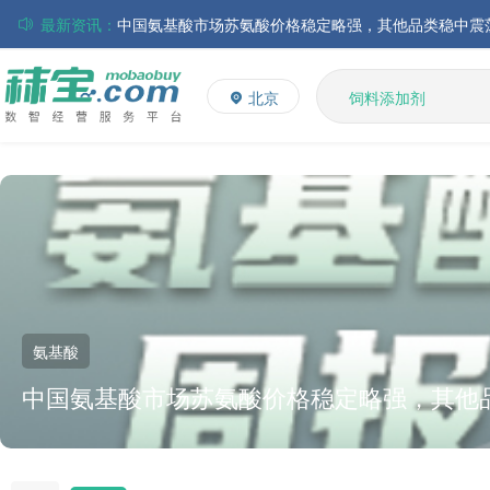
最新资讯：
磷酸氢钙市场行情走弱；小苏打和乳清粉市场价格稳定
多矿
维生素
帝斯曼-芬美意发布2026年上半年业绩
北京
饲料添加剂
巴斯夫集团发布2026年第二季度财务报告
L-赖氨酸硫酸盐
丸红株式会社发布截至2026年6月30日前3个月的合并
多维
住友化学公布2026财年第一季度业绩
大成食品：2026年半年度毛利3.32亿元，同比上升8.9
ADM发布2026年第二季度财务业绩
氨基酸
中国氨基酸市场苏氨酸价格稳定略强，其他
上升