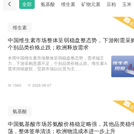
全部
氨基酸
维生素
矿物元素
豆粕
玉米
会
维生素
中国维生素市场整体呈弱稳盘整态势，下游刚需采
个别品类价格止跌；欧洲释放需求
本周中国维生素市场整体呈弱稳盘整态势，需求端乏
力，下游采购意愿不足，个别品类价格止跌。维生素A
需求持续疲软，贸易市场以出货为主，...
1560
2026-08-07
会
氨基酸
中国氨基酸市场苏氨酸价格稳定略强，其他品类稳
荡，整体签单清淡；欧洲物流成本进一步上升