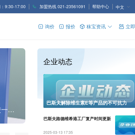
9:30-17:00
加盟热线 021-23561091
帮助中心
中文
询价
报价
秣宝资讯
立
企业动态
维生素
巴斯夫解除维生素E等产品的不可抗力
进一步
中国维生素市场整体呈弱稳盘整态
巴斯夫路德维希港工厂复产时间更新
2025-03-13 17:35