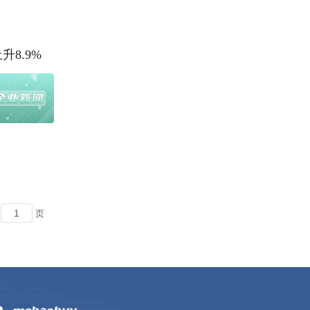
升8.9%
页