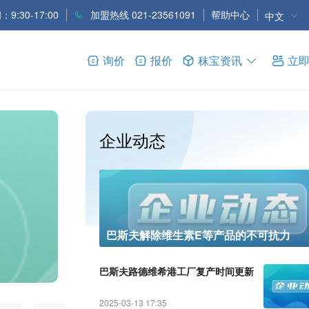
9:30-17:00
加盟热线 021-23561091
帮助中心
中文
询价
报价
秣宝资讯
立
企业动态
企业新闻
巴斯夫解除维生素E等产品的不可抗力
丸红株式会社发布截至2026年6月
巴斯夫路德维希港工厂复产时间更新
2025-03-13 17:35