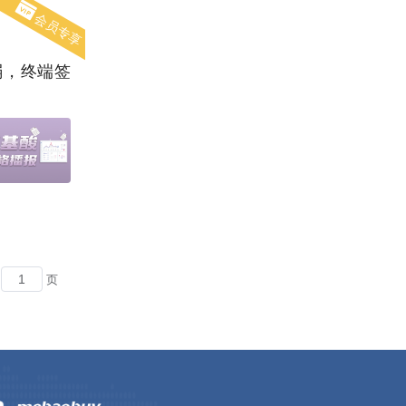
会员专享
弱，终端签
页