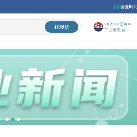
营业时间：
财务报告
2026中国饲料
找现货
%
工业展览会...
国内氨基酸市场蛋氨酸、色氨酸价格震荡偏弱，终端签单意愿较低，实单议价成交