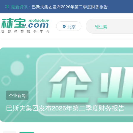
最新资讯：
巴斯夫集团发布2026年第二季度财务报告
丸红株式会社发布截至2026年6月30日前3个月的合并
多维
多矿
住友化学公布2026财年第一季度业绩
北京
维生素
大成食品：2026年半年度毛利3.32亿元，同比上升8.9
饲料添加剂
ADM发布2026年第二季度财务业绩
赢创发布2026年第二季度财务业绩
L-赖氨酸硫酸盐
中国维生素市场窄幅调整，VE小幅反弹，观望氛围持续
企业新闻
巴斯夫集团发布2026年第二季度财务报告