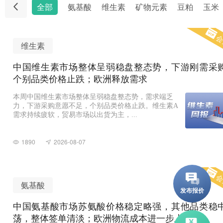
全部
氨基酸
维生素
矿物元素
豆粕
玉米
会
维生素
中国维生素市场整体呈弱稳盘整态势，下游刚需采
个别品类价格止跌；欧洲释放需求
本周中国维生素市场整体呈弱稳盘整态势，需求端乏
力，下游采购意愿不足，个别品类价格止跌。维生素A
需求持续疲软，贸易市场以出货为主，...
1890
2026-08-07
会
氨基酸
中国氨基酸市场苏氨酸价格稳定略强，其他品类稳
荡，整体签单清淡；欧洲物流成本进一步上升