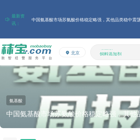
最新资
讯：
磷酸氢钙市场行情走弱；小苏打和乳清粉市场价格稳定
帝斯曼-芬美意发布2026年上半年业绩
多矿
巴斯夫集团发布2026年第二季度财务报告
维生素
北京
饲料添加剂
住友化学公布2026财年第一季度业绩
L-赖氨酸硫酸盐
大成食品：2026年半年度毛利3.32亿元，同比上升8.9%
多维
ADM发布2026年第二季度财务业绩
氨基酸
中国氨基酸市场苏氨酸价格稳定略强，其他
上升