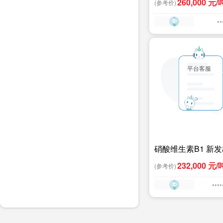
260,000 元/
(参考价)
中药业 - 硝酸维生素
8% 25KG/袋饲料
**
平台客服
硝酸维生素B1 新
贸 25千克/箱 25干
232,000 元/
(参考价)
****