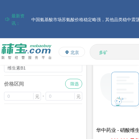
最新资
讯：
磷酸氢钙市场行情走弱；小苏打和乳清粉市场价格稳定
帝斯曼-芬美意发布2026年上半年业绩
L-赖氨酸硫酸盐
巴斯夫集团发布2026年第二季度财务报告
多维
关键词：维生素B1
北京
多矿
品名
搜索
住友化学公布2026财年第一季度业绩
维生素
大成食品：2026年半年度毛利3.32亿元，同比上升8.9%
饲料添加剂
ADM发布2026年第二季度财务业绩
价格区间
筛选
-
元
元
华中药业 - 硝酸维生
8% 25KG/袋饲料