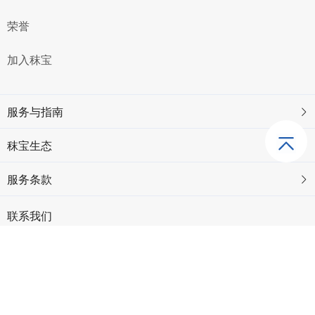
荣誉
加入秣宝
服务与指南
秣宝生态
服务条款
联系我们
市场合作：webmaster@mobaobuy.com
电话：021-23561091（工作日09:00 ~ 18:00）
地址：上海市徐汇区中山西路2025号永升大厦8楼805