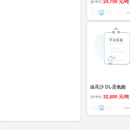
24,100 元/吨
(参考价)
酸 - 25 KG/袋饲
津港自提19.8
**
平台客服
迪高沙 DL-蛋氨酸
32,600 元/吨
(参考价)
****