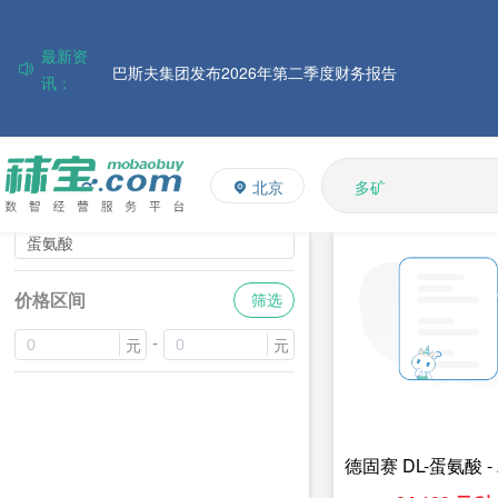
帝斯曼-芬美意发布2026年上半年业绩
最新资
巴斯夫集团发布2026年第二季度财务报告
讯：
住友化学公布2026财年第一季度业绩
L-赖氨酸硫酸盐
大成食品：2026年半年度毛利3.32亿元，同比上升8.9%
多维
ADM发布2026年第二季度财务业绩
关键词：蛋氨酸
北京
多矿
品名
搜索
赢创发布2026年第二季度财务业绩
维生素
饲料添加剂
中国维生素市场窄幅调整，VE小幅反弹，观望氛围持续
价格区间
筛选
-
元
元
德固赛 DL-蛋氨酸 - 2
袋饲料级 德固赛 D