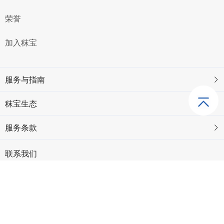
荣誉
加入秣宝
服务与指南
秣宝生态
服务条款
联系我们
市场合作：webmaster@mobaobuy.com
电话：021-23561091（工作日09:00 ~ 18:00）
地址：上海市徐汇区中山西路2025号永升大厦8楼805