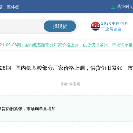
营业时间：
中国氨基酸市场苏氨酸价格稳定略强，其他品类稳中震荡，整体签单清淡；欧洲物流成本进一步上升
运行
2026中国饲料
找现货
工业展览会...
财务报告
21-09-28期 | 国内氨基酸部分厂家价格上调，供货仍旧紧张，市场询单
%
09-28期 | 国内氨基酸部分厂家价格上调，供货仍旧紧张
作者: 秣宝网
，供货仍旧紧张，市场询单量增加