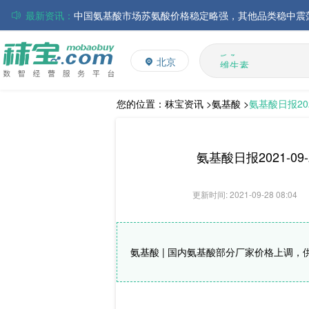
最新资讯：
磷酸氢钙市场行情走弱；小苏打和乳清粉市场价格稳定
多维
多矿
帝斯曼-芬美意发布2026年上半年业绩
北京
维生素
巴斯夫集团发布2026年第二季度财务报告
饲料添加剂
丸红株式会社发布截至2026年6月30日前3个月的合并
住友化学公布2026财年第一季度业绩
L-赖氨酸硫酸盐
您的位置：
秣宝资讯 >
氨基酸 >
氨基酸日报20
大成食品：2026年半年度毛利3.32亿元，同比上升8.9
ADM发布2026年第二季度财务业绩
氨基酸日报2021-
更新时间: 2021-09-28 08:04
氨基酸 | 国内氨基酸部分厂家价格上调