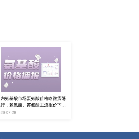
国内氨基酸市场蛋氨酸价格略微震荡
上行，赖氨酸、苏氨酸主流报价下
调，实际购销偏淡
026-07-29