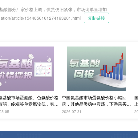
| 国内氨基酸部分厂家价格上调，供货仍旧紧张，市场询单量增加
tion/article/1544856161274163201.html
复制链接
氨基酸市场蛋氨酸、色氨酸价格
中国氨基酸市场蛋氨酸价格小幅回
偏弱，终端签单意愿较低，实单
落，其他品类稳中震荡，下游采买需
成交
求持续偏弱；欧洲采购情绪更加谨慎
08-05
2026-07-31
2