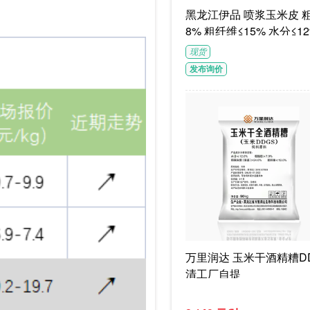
黑龙江伊品 喷浆玉米皮 粗蛋白≥1
8% 粗纤维≤15% 水分≤12
G/袋饲料级褐色或浅褐色
现货
体
发布询价
万里润达 玉米干酒精糟DD
清工厂自提