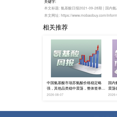
关键字:
本文标题: 氨基酸日报2021-09-28期 
本文网址: https://www.mobaobuy.com/informa
相关推荐
中国氨基酸市场苏氨酸价格稳定略
国内
强，其他品类稳中震荡，整体签单清
震荡
淡；欧洲物流成本进一步上升
议价
2026-08-07
2026-