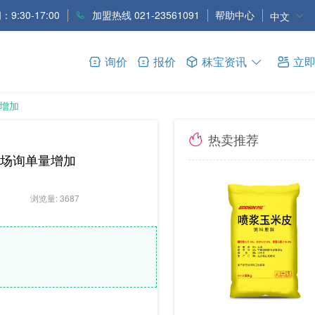
9:30-17:00
加盟热线 021-23561091
帮助中心
中文
询价
报价
秣宝资讯
立
量增加
热卖推荐
，市场询单量增加
浏览量: 3687