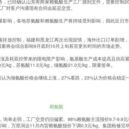
务，已经确认山东有两家赖氨酸生产工厂接到文件，需要控制2
工厂对客户沟通现有合同会延迟交货。
煤影响，各地苏氨酸和赖氨酸生产将持续受到影响，因此近日市
碳排放控制，福建和黑龙江再次出现疫情，海外出口订单剧增，
素将会综合影响9月底到10月上旬甚至更长时间的市场走势。
上涨及耗双控带来的限电限产影响，氨基酸生产成本提高且供应
.0元/kg，苏氨酸11.5元/kg，缬氨酸21.0元/kg，限量签单。
者认为缬氨酸价格会继续上涨，27%看跌，23%认为价格会稳定
赖氨酸
/kg，询单走弱，工厂交货仍旧偏紧。98%赖氨酸主流报价9.7-9.9
响，万里润达11月内贸赖氨酸报价下调0.3元/kg。集团检修完