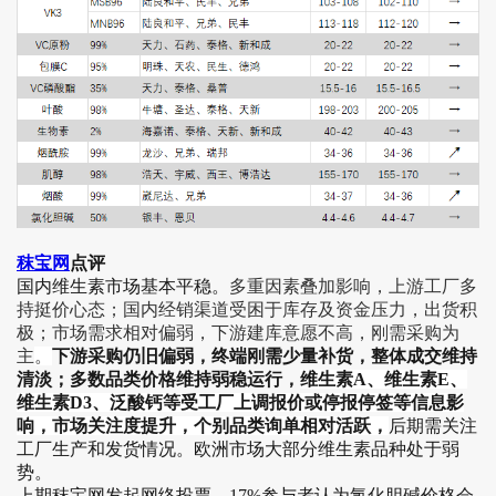
秣宝网
点评
国内维生素市场基本平稳。
多重因素叠加影响，上游工厂多
持挺价心态；国内经销渠道受困于库存及资金压力，出货积
极；市场需求相对偏弱，下游建库意愿不高，刚需采购为
主
。
下游采购仍旧偏弱，终端刚需少量补货，整体成交维持
清淡；多数品类价格维持弱稳运行，
维生素A、维生素E、
维生素D3、泛酸钙等受工厂上调报价或停报停签等信息影
响，市场关注度提升，个别品类询单相对活跃，
后期需关注
工厂生产和发货情况。欧洲市场大部分维生素品种处于弱
势。
上期秣宝网发起网络投票，17%参与者认为氯化胆碱价格会