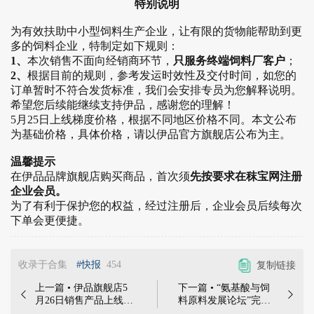
特别说明
为有效扶助中小型饲料生产企业，让有限的货物能帮助到更
多的饲料企业，特制定如下规则：
1、
本次销售不面向经销商环节，
只服务终端饲料厂客户
；
2、
根据目前的规则，参考发运时效性及交付时间，如您的
订单暂时不符合发货标准，我们会安排专员为您解释说明。
希望您后续能继续支持伊品，感谢您的理解！
5月25日上线梯度价格，根据不同地区价格不同。本文公布
为基础价格，具体价格，请以伊品官方旗舰店公布为主。
温馨提示
在伊品品牌旗舰店购买商品，首次须
先按要求在秣宝网注册
企业会员。
为了有利于保护您的权益，经过注册后，企业会员后续每次
下单会更便捷。
收录于合集
#快报
454
复制链接
上一篇 • 伊品旗舰店5
下一篇 • “氨基酸与饲


月26日销售产品上线，
料原料发展论坛”完美
零担现货销售区域已开
落幕，同启行业发展新