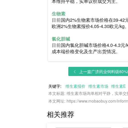
本维持平稳，实单议价成交为主
。
生物素
目前
国内2%生物素市场价格在39-4
欧洲2%生物素报价4.05-4.30欧元/kg
氯化胆碱
目前
国内氯化胆碱市场价格4.0-4.
成本端价格变化及生产出货情况
。
上一篇
广济药业饲料级80%维
关键字:
维生素报价
维生素市场
维生素E
本文标题: 维生素市场询单相对平静，实单交
本文网址: https://www.mobaobuy.com/informa
相关推荐