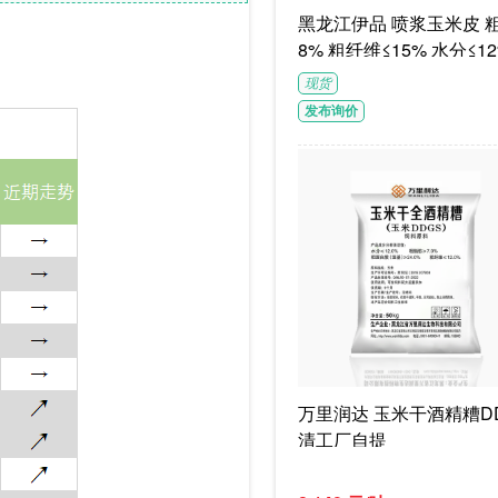
黑龙江伊品 喷浆玉米皮 粗蛋白≥1
8% 粗纤维≤15% 水分≤12
G/袋饲料级褐色或浅褐色
现货
体
发布询价
万里润达 玉米干酒精糟DD
清工厂自提