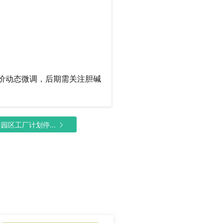
报价动态微调
，
后期需关注胆碱
区工厂计划停...