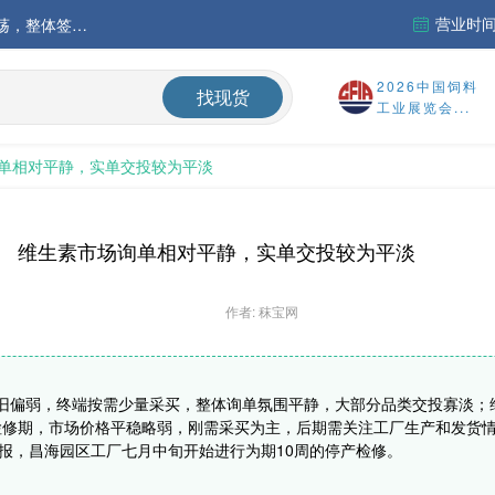
营业时间：
中国氨基酸市场苏氨酸价格稳定略强，其他品类稳中震荡，整体签单清淡；欧洲物流成本进一步上升
运行
2026中国饲料
找现货
工业展览会...
财务报告
单相对平静，实单交投较为平淡
%
维生素市场询单相对平静，实单交投较为平淡
作者: 秣宝网
仍旧偏弱，终端按需少量采买，整体询单氛围平静，大部分品类交投寡淡；
检修期，市场价格平稳略弱，刚需采买为主，后期需关注工厂生产和发货
停报，昌海园区工厂七月中旬开始进行为期10周的停产检修。