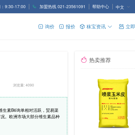
9:30-17:00
加盟热线 021-23561091
帮助中心
中文
询价
报价
秣宝资讯
立
热卖推荐
浏览量: 4090
维生素B6询单相对活跃，贸易渠
情况。欧洲市场大部分维生素品种