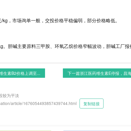
2元/kg，市场询单一般，交投价格平稳偏弱，部分价格略低。
。
3元/kg。胆碱主要原料三甲胺、环氧乙烷价格窄幅波动，胆碱工厂
生素B2价格上调至...
下一篇
浙江医药维生素E停报，昌海园
投较为平淡
tion/article/1676054493857439744.html
复制链接