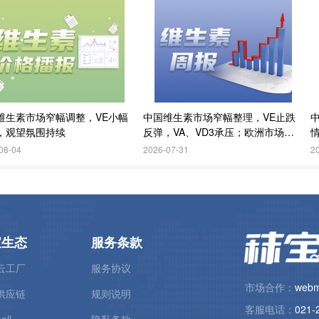
维生素市场窄幅调整，VE小幅
中国维生素市场窄幅整理，VE止跌
，观望氛围持续
反弹，VA、VD3承压；欧洲市场阴
跌
08-04
2026-07-31
2
宝生态
服务条款
云工厂
服务协议
市场合作：
webm
供应链
规则说明
客服电话：
021-
all
隐私条款