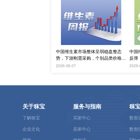
中国维生素市场整体呈弱稳盘整态
中国
势，下游刚需采购，个别品类价格止
反弹
跌；欧洲释放需求
2026-08-07
2026-
关于秣宝
服务与指南
秣
了解秣宝
买家中心
数智
企业文化
卖家中心
数智
荣誉
旗舰店
Effam