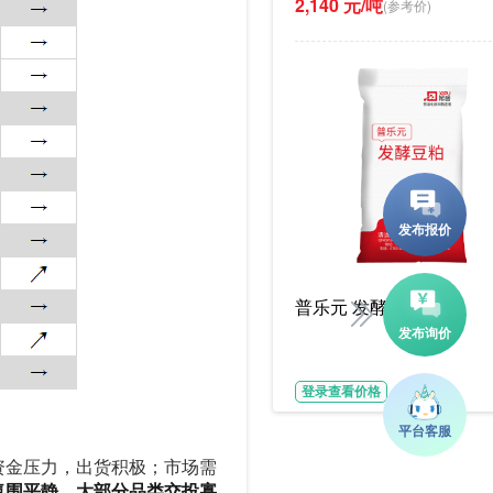
2,140 元/吨
(参考价)
普乐元 发酵豆粕
登录查看价格
资金压力，出货积极；市场需
氛围平静，大部分品类交投寡