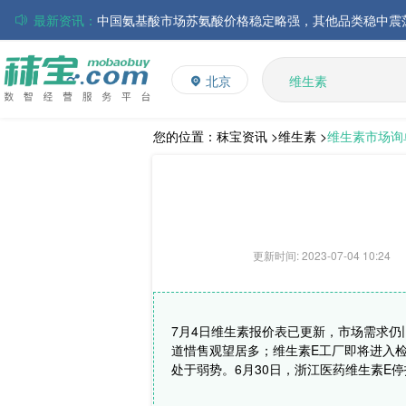
最新资讯：
磷酸氢钙市场行情走弱；小苏打和乳清粉市场价格稳定
多维
多矿
帝斯曼-芬美意发布2026年上半年业绩
北京
维生素
巴斯夫集团发布2026年第二季度财务报告
饲料添加剂
丸红株式会社发布截至2026年6月30日前3个月的合并
住友化学公布2026财年第一季度业绩
L-赖氨酸硫酸盐
您的位置：
秣宝资讯 >
维生素 >
维生素市场询
大成食品：2026年半年度毛利3.32亿元，同比上升8.9
ADM发布2026年第二季度财务业绩
更新时间: 2023-07-04 10:24
7月4日维生素报价表已更新，市场需求
道惜售观望居多；维生素E工厂即将进入
处于弱势。6月30日，浙江医药维生素E