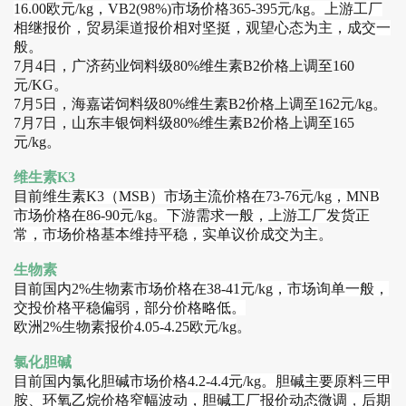
16.00欧元/kg，VB2(98%)市场价格365-395元/kg。上游工厂
相继报价，贸易渠道报价相对坚挺，观望心态为主，成交一
般
。
7月4日，广济药业饲料级80%维生素B2价格上调至160
元/KG。
7月5日，海嘉诺饲料级80%维生素B2价格上调至162元/kg。
7月7日，山东丰银饲料级80%维生素B2价格上调至165
元/kg。
维生素K3
目前
维生素K3（MSB）市场主流价格在73-76元/kg，MNB
市场价格在86-90元/kg。下游需求一般，上游工厂发货正
常，市场价格基本维持平稳，实单议价成交为主
。
生物素
目前
国内2%生物素市场价格在38-41元/kg，市场询单一般，
交投价格平稳偏弱，部分价格略低。
欧洲2%生物素报价4.05-4.25欧元/kg
。
氯化胆碱
目前
国内氯化胆碱市场价格4.2-4.4元/kg。胆碱主要原料三甲
胺、环氧乙烷价格窄幅波动，胆碱工厂报价动态微调
，
后期