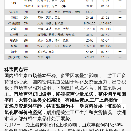
秣宝网点评
国内维生素市场基本平稳。
多重因素叠加影响，上游工厂多
持挺价心态；国内经销渠道受困于库存及资金压力，出货积
极；市场需求相对偏弱，下游建库意愿不高，刚需采购为
主
。
市场需求仍旧偏弱，终端按需少量采买，整体询单氛围
平静，大部分品类交投寡淡；有维生素B6工厂上调报价，
市场反应相对平静，待市观望为主；受原料价格上涨影响，
氯化胆碱价格坚挺，
后期需关注工厂生产和发货情况。欧洲
市场大部分维生素品种处于弱势。
7月12日，受上游原料价格上涨影响，山东丰银饲料级50%
氯化胆碱价格上调至4.1元/kg，60%氯化胆碱价格上调至4.6