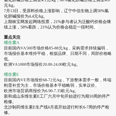
元/kg。
7月13日，受原料价格上涨影响，辽宁中信生物上调50%氯
化胆碱报价为4.4元/kg。
上期秣宝网发起网络投票，21%参与者认为泛酸钙价格会继
续上涨，58%看跌，21%认为价格会稳定一段时间
。
重点关注
维生素A
目前
国内VA500市场价格85-88元/kg，采购需求持续偏弱，
市场报价基本维持平稳，根据品牌、日期不同，局部价格略
低。
欧洲VA1000市场报价20.00-24.00欧元/kg
。
维生素E
目前
国内VE市场报价68-72元/kg，
下游整体需求一般，终端
刚需补货为主，市场价格基本平稳略弱，实单议价。
欧洲市场贸易商报价为6.90-7.35欧元/kg
。
新和成山东维生素E工厂六月中旬开始进行为期10周的停产
检修。
北沙制药维生素E生产线6月底开始进行时长6-7周的停产检
修。