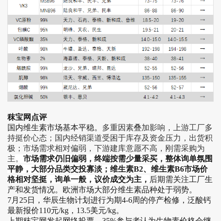
秣宝网点评
国内维生素市场基本平稳。
多重因素叠加影响，上游工厂多
持挺价心态；国内经销渠道受困于库存及资金压力，出货积
极；市场需求相对偏弱，下游建库意愿不高，刚需采购为
主
。
市场需求仍旧偏弱，终端按需少量采买，整体询单氛围
平静，大部分品类交投寡淡；维生素B2、维生素B6市场价
格相对坚挺，询单一般，议价成交为主，
后期需关注工厂生
产和发货情况。欧洲市场大部分维生素品种处于弱势。
7月25日，华辰生物计划进行为期4-6周的停产检修，泛酸钙
最新报价110元/kg，13.5美元/kg。
上期秣宝网发起网络投票，35%参与者认为生物素价格会继