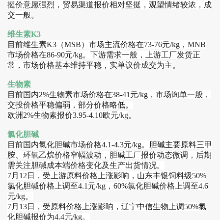
挺价意愿强烈，贸易渠道报价相对坚挺，观望情绪较浓，成
交一般
。
维生素K3
目前
维生素K3（MSB）市场主流价格在73-76元/kg，MNB
市场价格在86-90元/kg。下游需求一般，上游工厂发货正
常，市场价格基本维持平稳，实单议价成交为主
。
生物素
目前
国内2%生物素市场价格在38-41元/kg，市场询单一般，
交投价格平稳偏弱，部分价格略低。
欧洲2%生物素报价3.95-4.10欧元/kg
。
氯化胆碱
目前
国内氯化胆碱市场价格4.1-4.3元/kg。胆碱主要原料三甲
胺、环氧乙烷价格窄幅波动，胆碱工厂报价动态微调
，
后期
需关注胆碱成本端价格变化及生产出货情况
。
7月12日，受上游原料价格上涨影响，山东丰银饲料级50%
氯化胆碱价格上调至4.1元/kg，60%氯化胆碱价格上调至4.6
元/kg。
7月13日，受原料价格上涨影响，辽宁中信生物上调50%氯
化胆碱报价为4.4元/kg。