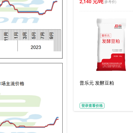
2,140 元/吨
(参考价)
普乐元 发酵豆粕
登录查看价格