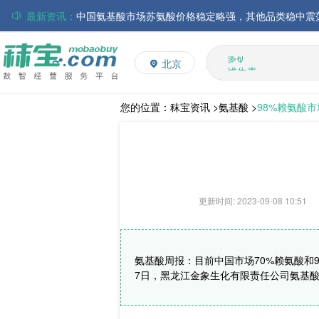
最新资讯：
磷酸氢钙市场行情走弱；小苏打和乳清粉市场价格稳定
多维
多矿
帝斯曼-芬美意发布2026年上半年业绩
北京
维生素
巴斯夫集团发布2026年第二季度财务报告
饲料添加剂
丸红株式会社发布截至2026年6月30日前3个月的合并
住友化学公布2026财年第一季度业绩
L-赖氨酸硫酸盐
您的位置：
秣宝资讯 >
氨基酸 >
98%赖氨酸
大成食品：2026年半年度毛利3.32亿元，同比上升8.9
ADM发布2026年第二季度财务业绩
更新时间: 2023-09-08 10:51
氨基酸周报：目前中国市场70%赖氨酸和
7日，黑龙江金象生化有限责任公司氨基酸产品