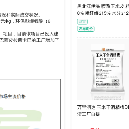
黑龙江伊品 喷浆玉米皮 粗蛋白≥1
8% 粗纤维≤15% 水分≤12
情况和实际成交状况。
G/袋饲料级褐色或浅褐色
元/kg，环保型缬氨酸（6
现货
体
发布询价
纯）项目，目前该项目已投入建
巴西皮拉西卡巴的工厂增加了
万里润达 玉米干酒精糟DD
清工厂自提