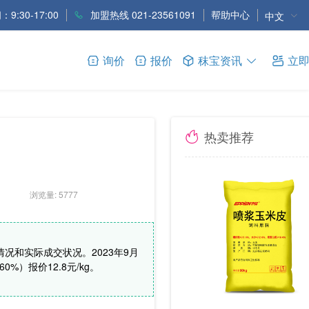
9:30-17:00
加盟热线 021-23561091
帮助中心
中文
询价
报价
秣宝资讯
立
热卖推荐
浏览量: 5777
况和实际成交状况。2023年9月
%）报价12.8元/kg。