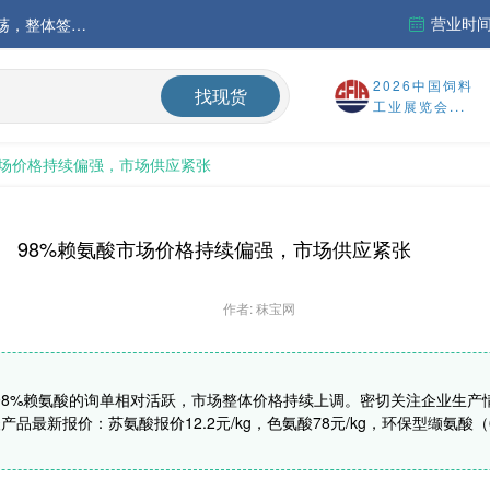
营业时间：
中国氨基酸市场苏氨酸价格稳定略强，其他品类稳中震荡，整体签单清淡；欧洲物流成本进一步上升
运行
2026中国饲料
找现货
工业展览会...
财务报告
市场价格持续偏强，市场供应紧张
%
98%赖氨酸市场价格持续偏强，市场供应紧张
作者: 秣宝网
98%赖氨酸的询单相对活跃，市场整体价格持续上调。密切关注企业生产情
最新报价：苏氨酸报价12.2元/kg，色氨酸78元/kg，环保型缬氨酸（60