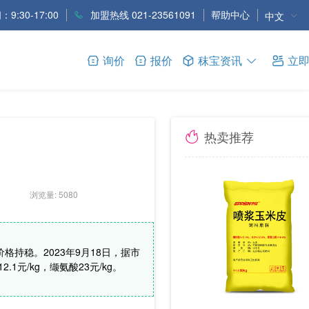
9:30-17:00
加盟热线 021-23561091
帮助中心
中文
询价
报价
秣宝资讯
立
热卖推荐
浏览量: 5080
持稳。2023年9月18日，据市
1元/kg，缬氨酸23元/kg。