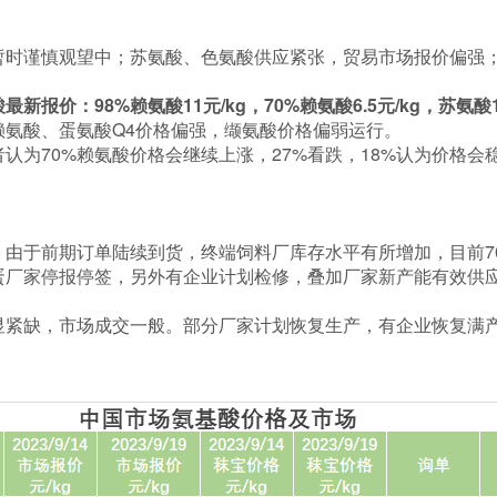
暂时谨慎观望中；苏氨酸、色氨酸供应紧张，贸易市场报价偏强
价：98%赖氨酸11元/kg，70%赖氨酸6.5元/kg，苏氨酸12.
赖氨酸、蛋氨酸Q4价格偏强，缬氨酸价格偏弱运行。
者认为70%赖氨酸价格会继续上涨，27%看跌，18%认为价格会
。由于前期订单陆续到货，终端饲料厂库存水平有所增加，目前7
蛋厂家停报停签，另外有企业计划检修，叠加厂家新产能有效供
显紧缺，市场成交一般。部分厂家计划恢复生产，有企业恢复满