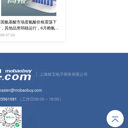
中国氨基酸市场蛋氨酸价格震荡下
滑，其他品类弱稳运行，6月赖氨
酸、苏氨酸出口量环比下降；欧洲市
026-07-24
场供应商竞争加剧
上海秣宝电子商务有限公司
aster@mobaobuy.com
23561091
（工作日09:00 ~ 18:00）