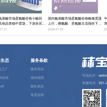
氨基酸市场蛋氨酸价格小幅回
国内氨基酸市场蛋氨酸价格略微震荡
其他品类稳中震荡，下游采买需
上行，赖氨酸、苏氨酸主流报价下
续偏弱；欧洲采购情绪更加谨慎
调，实际购销偏淡
07-31
2026-07-29
2
宝生态
服务条款
云工厂
服务协议
市场合作：
webm
供应链
规则说明
客服电话：
021-
all
隐私条款
免责说明