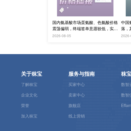
国内氨基酸市场蛋氨酸、色氨酸价格
中国
震荡偏弱，终端签单意愿较低，实单
落，
议价成交
求持
2026-08-05
2026-
关于秣宝
服务与指南
秣
了解秣宝
买家中心
数智
企业文化
卖家中心
数智
荣誉
旗舰店
Effam
加入秣宝
线上营销