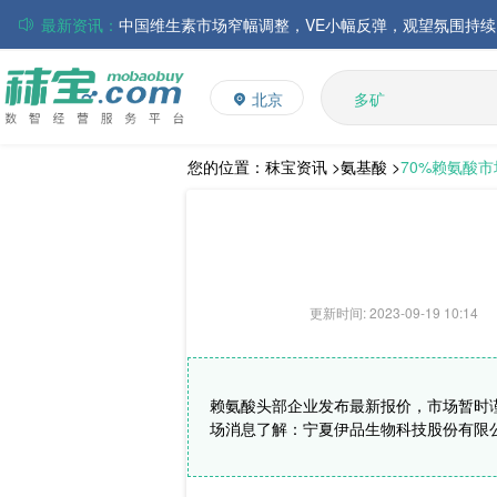
最新资讯：
中国维生素市场窄幅调整，VE小幅反弹，观望氛围持续
磷酸氢钙市场弱势盘整，小苏打价格维持稳定，乳清粉
多维
多矿
累库压力与天气改善共振，豆粕期现价格承压回调
北京
维生素
贸易商集中出货叠加替代施压，玉米市场弱势探底运行
饲料添加剂
L-赖氨酸硫酸盐
您的位置：
秣宝资讯 >
氨基酸 >
70%赖氨酸
磷酸氢钙市场行情弱势运行；小苏打、乳清粉市场价格
更新时间: 2023-09-19 10:14
赖氨酸头部企业发布最新报价，市场暂时谨
场消息了解：宁夏伊品生物科技股份有限公司氨基