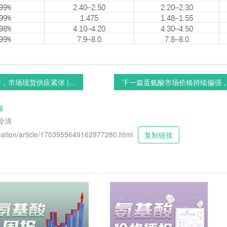
市场现货供应紧张 |...
下一篇
蛋氨酸市场价格持续偏强，市
酸
冷清
tion/article/1703955649162977280.html
复制链接