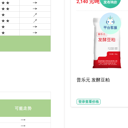
2,140 元/吨
(参考价)
普乐元 发酵豆粕
登录查看价格