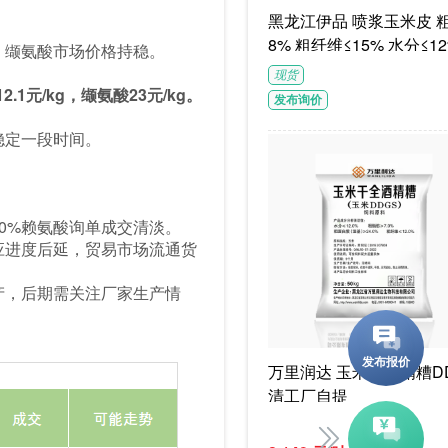
黑龙江伊品 喷浆玉米皮 粗蛋白≥1
8% 粗纤维≤15% 水分≤12
；缬氨酸市场价格持稳。
G/袋饲料级褐色或浅褐色
现货
体
1元/kg，缬氨酸23元/kg。
发布询价
稳定一段时间。
0%赖氨酸询单成交清淡。
应进度后延，贸易市场流通货
产，后期需关注厂家生产情
万里润达 玉米干酒精糟DD
清工厂自提