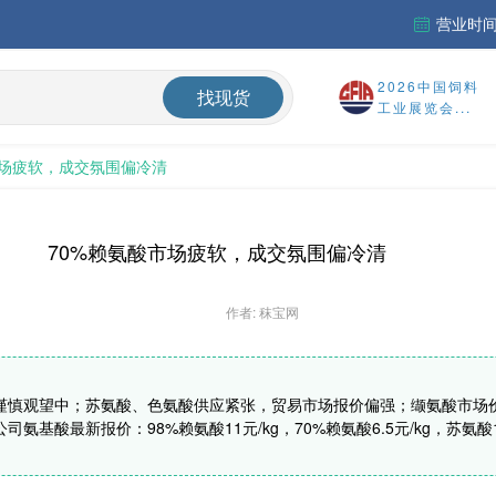
营业时间：
市场淡稳运行
2026中国饲料
找现货
工业展览会...
「周秣杂谈353」炎热遮不住淡季中的市场严寒——蛋氨酸、维生素A和赖氨酸价格持续走弱陷困局
中国维生素市场窄幅整理，VE止跌反弹，VA、VD3承压；欧洲市场阴跌
市场疲软，成交氛围偏冷清
稳定运行
中国氨基酸市场蛋氨酸价格小幅回落，其他品类稳中震荡，下游采买需求持续偏弱；欧洲采购情绪更加谨慎
70%赖氨酸市场疲软，成交氛围偏冷清
作者: 秣宝网
慎观望中；苏氨酸、色氨酸供应紧张，贸易市场报价偏强；缬氨酸市场价格
酸最新报价：98%赖氨酸11元/kg，70%赖氨酸6.5元/kg，苏氨酸12.