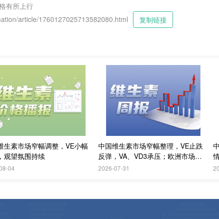
价格有所上行
tion/article/1760127025713582080.html
复制链接
维生素市场窄幅调整，VE小幅
中国维生素市场窄幅整理，VE止跌
，观望氛围持续
反弹，VA、VD3承压；欧洲市场阴
跌
08-04
2026-07-31
2