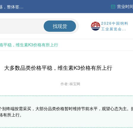
中国氨基酸市场苏氨酸价格稳定略强，其他品类稳中震荡，整体签单清淡；欧洲物流成本进一步上升
营业时间：
运行
2026中国饲料
找现货
财务报告
工业展览会...
%
格平稳，维生素K3价格有所上行
大多数品类价格平稳，维生素K3价格有所上行
作者: 秣宝网
个别终端按需采买，大部分品类价格暂时维持节前水平，观望心态为主。
格有所上行。