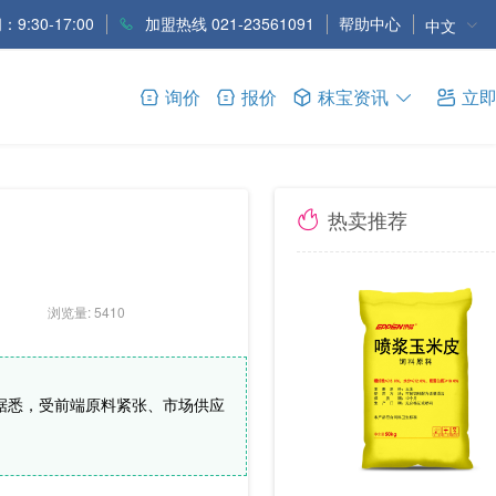
9:30-17:00
加盟热线 021-23561091
帮助中心
中文
询价
报价
秣宝资讯
立
热卖推荐
浏览量: 5410
据悉，受前端原料紧张、市场供应