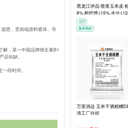
黑龙江伊品 喷浆玉米皮 粗蛋白≥1
8% 粗纤维≤15% 水分≤12
G/袋饲料级褐色或浅褐色
现货
体
。据悉，受前端原料紧张、市
发布询价
了解，某一中国品牌维生素B1
产品短缺。
稳定一段时间。
万里润达 玉米干酒精糟DD
清工厂自提