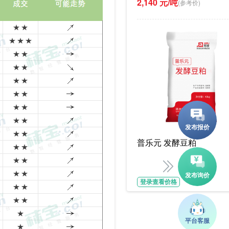
2,140 元/吨
(参考价)
普乐元 发酵豆粕
登录查看价格