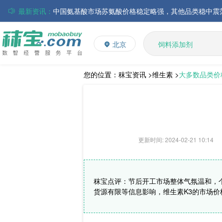
最新资讯：
磷酸氢钙市场行情走弱；小苏打和乳清粉市场价格稳定
帝斯曼-芬美意发布2026年上半年业绩
维生素
饲料添加剂
巴斯夫集团发布2026年第二季度财务报告
北京
L-赖氨酸硫酸盐
丸红株式会社发布截至2026年6月30日前3个月的合并
多维
住友化学公布2026财年第一季度业绩
多矿
大成食品：2026年半年度毛利3.32亿元，同比上升8.9
您的位置：
秣宝资讯 >
维生素 >
大多数品类价
ADM发布2026年第二季度财务业绩
赢创发布2026年第二季度财务业绩
更新时间: 2024-02-21 10:14
秣宝点评：节后开工市场整体气氛温和，
货源有限等信息影响，维生素K3的市场价