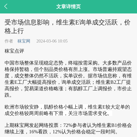

文章详情页
受市场信息影响，维生素E询单成交活跃，价
格上行
作者
秣宝网
2024-03-06 10:05
秣宝点评
中国市场整体呈现稳定态势，终端按需采购。大多数产品价
格保持暂稳，但个别品类价格有所上涨。市场普遍持观望态
度，成交整体仍然不活跃，实单议价。据市场信息称，有维
生素E工厂大幅提高报价，询单成交活跃；维生素B2工厂提
高报价，贸易渠道价格略涨；有肌醇工厂上调报价，市价止
跌。
欧洲市场较安静，肌醇价格小幅上调，维生素E较大定单的
成交价格较两周前略有下滑，关注市场需求变化。
上期秣宝网发起网络投票：72%参与者认为维生素B1价格会
继续上涨，16%看跌，12%认为价格会稳定一段时间。