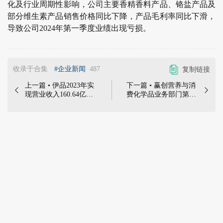
化及行业周期性影响，公司主要香精香料产品、铬盐产品及
部分维生素产品销售价格同比下降，产品毛利率同比下滑，
导致公司2024年第一季度业绩出现亏损。
收录于合集
#企业新闻
487
复制链接
上一篇 • 伊品2023年实
下一篇 • 赢创营养与消


现营业收入160.64亿
费化学品业务部门第一
元 净利润7.62亿元 |
季度盈利翻倍 | 赢创于
2024年4月23日，广东
4月16日发布了第一季
肇庆星湖生物科技股份
度的财务报告。根据未
有限公司发布2023年度
经审计的初步数据，赢
报告，伊品作为星湖科
创2024年第一季度调整
技的子公司，2023年实
后EBITDA（息税折旧
现营业收入160.64亿
摊销前利润）为5.22亿
元，占星湖科技2023年
欧元（2023年第一季
营业收入的比例为
度：4.09亿欧元），远
92.46%，实现净利润
高于市场预期。
7.62亿元，占星湖科技
2023年净利润的比例为
111.20%。