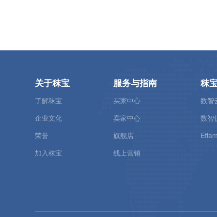
关于秣宝
服务与指南
秣
了解秣宝
买家中心
数智
企业文化
卖家中心
数智
荣誉
旗舰店
Effam
加入秣宝
线上营销