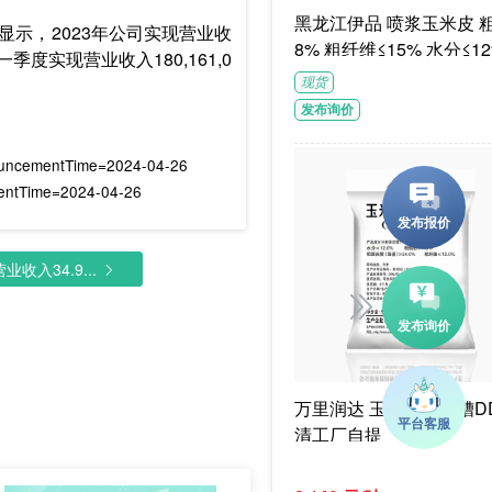
黑龙江伊品 喷浆玉米皮 粗蛋白≥1
告显示，2023年公司实现营业收
8% 粗纤维≤15% 水分≤12
季度实现营业收入180,161,0
G/袋饲料级褐色或浅褐色
现货
体
发布询价
ouncementTime=2024-04-26
mentTime=2024-04-26
收入34.9...
万里润达 玉米干酒精糟DD
清工厂自提