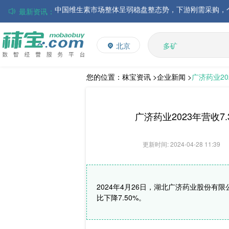
最新资讯：
磷酸氢钙市场行情走弱；小苏打和乳清粉市场价格稳定
多维
帝斯曼-芬美意发布2026年上半年业绩
多矿
北京
巴斯夫集团发布2026年第二季度财务报告
维生素
饲料添加剂
丸红株式会社发布截至2026年6月30日前3个月的合并
住友化学公布2026财年第一季度业绩
L-赖氨酸硫酸盐
您的位置：
秣宝资讯 >
企业新闻 >
广济药业20
大成食品：2026年半年度毛利3.32亿元，同比上升8.9
ADM发布2026年第二季度财务业绩
广济药业2023年营收7
更新时间: 2024-04-28 11:39
2024年4月26日，湖北广济药业股份有限
比下降7.50%。