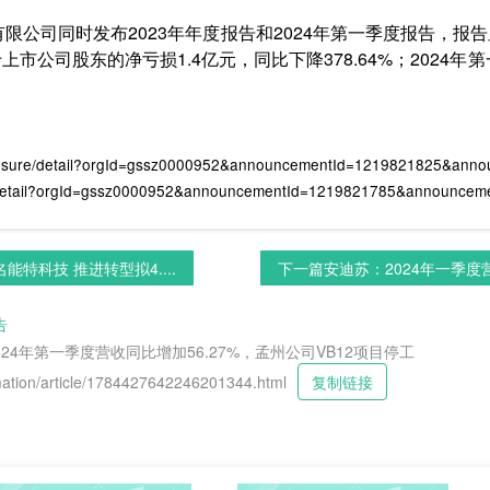
有限公司同时发布2023年年度报告和2024年第一季度报告，报
上市公司股东的净亏损1.4亿元，同比下降378.64%；2024年第一
losure/detail?orgId=gssz0000952&announcementId=1219821825&ann
re/detail?orgId=gssz0000952&announcementId=1219821785&announce
特科技 推进转型拟4....
下一篇
安迪苏：2024年一季度营业
告
2024年第一季度营收同比增加56.27%，孟州公司VB12项目停工
tion/article/1784427642246201344.html
复制链接