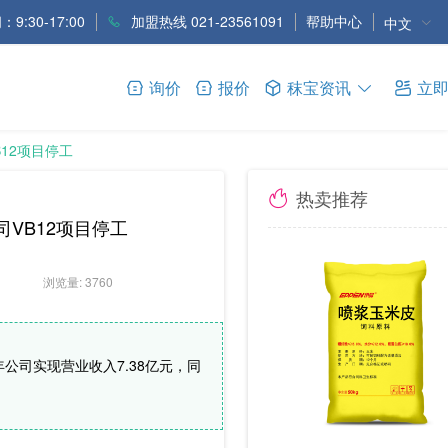
9:30-17:00
加盟热线 021-23561091
帮助中心
中文
询价
报价
秣宝资讯
立
B12项目停工
热卖推荐
司VB12项目停工
浏览量: 3760
年公司实现营业收入7.38亿元，同