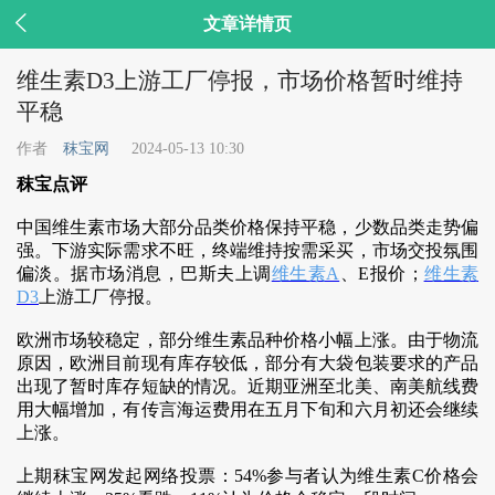

文章详情页
维生素D3上游工厂停报，市场价格暂时维持
平稳
作者
秣宝网
2024-05-13 10:30
秣宝点评
中国维生素市场大部分品类价格保持平稳，少数品类走势偏
强。下游实际需求不旺，终端维持按需采买，市场交投氛围
偏淡。据市场消息，巴斯夫上调
维生素A
、E报价；
维生素
D3
上游工厂停报。
欧洲市场较稳定，部分维生素品种价格小幅上涨。由于物流
原因，欧洲目前现有库存较低，部分有大袋包装要求的产品
出现了暂时库存短缺的情况。近期亚洲至北美、南美航线费
用大幅增加，有传言海运费用在五月下旬和六月初还会继续
上涨。
上期秣宝网发起网络投票：54%参与者认为维生素C价格会