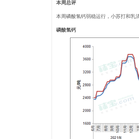
本周总评
本周磷酸氢钙弱稳运行，小苏打和乳
磷酸氢钙