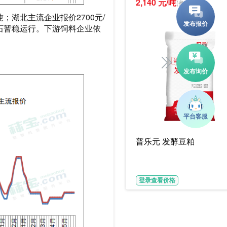
2,140 元/吨
(参考价)
/吨；湖北主流企业报价2700元/
磷矿石暂稳运行。下游饲料企业依
普乐元 发酵豆粕
登录查看价格