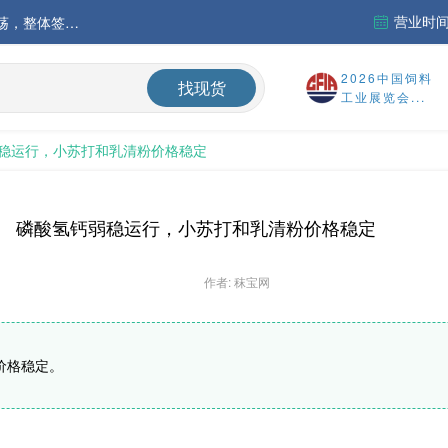
营业时间：
中国氨基酸市场苏氨酸价格稳定略强，其他品类稳中震荡，整体签单清淡；欧洲物流成本进一步上升
运行
2026中国饲料
找现货
工业展览会...
财务报告
稳运行，小苏打和乳清粉价格稳定
%
磷酸氢钙弱稳运行，小苏打和乳清粉价格稳定
作者: 秣宝网
价格稳定。