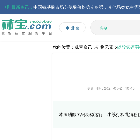
最新资讯：
磷酸氢钙市场行情走弱；小苏打和乳清粉市场价格稳定
多维
多矿
帝斯曼-芬美意发布2026年上半年业绩
北京
维生素
巴斯夫集团发布2026年第二季度财务报告
饲料添加剂
丸红株式会社发布截至2026年6月30日前3个月的合并
住友化学公布2026财年第一季度业绩
L-赖氨酸硫酸盐
您的位置：
秣宝资讯 >
矿物元素 >
磷酸氢钙弱
大成食品：2026年半年度毛利3.32亿元，同比上升8.9
ADM发布2026年第二季度财务业绩
更新时间: 2024-05-24 10:45
本周磷酸氢钙弱稳运行，小苏打和乳清粉