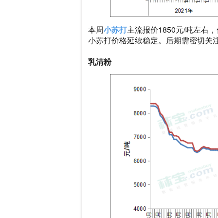
本周
小苏打
主流报价1850元/吨左
小苏打价格延续稳定。后期需密切关
乳清粉