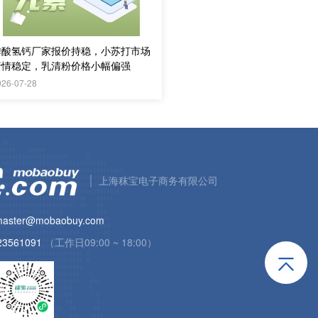
磷酸氢钙厂家报价持稳，小苏打市场
行情稳定，乳清粉价格小幅偏强
026-07-28
上海秣宝电子商务有限公司
aster@mobaobuy.com
23561091
（工作日09:00 ~ 18:00）