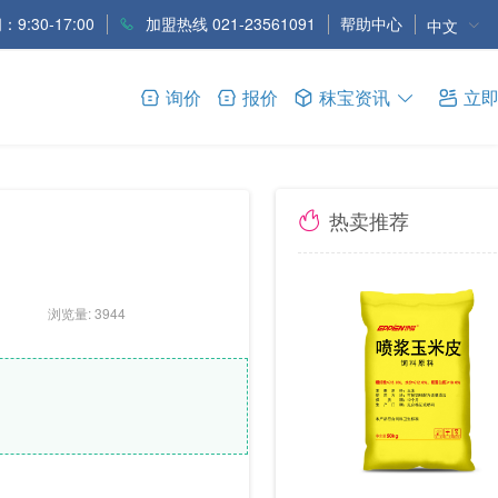
9:30-17:00
加盟热线 021-23561091
帮助中心
中文
询价
报价
秣宝资讯
立
热卖推荐
浏览量: 3944