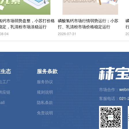
氢钙市场弱势盘整，小苏打价格
磷酸氢钙市场行情弱势运行；小苏
稳定，乳清粉市场淡稳运行
打、乳清粉市场价格稳定运行
08-04
2026-07-31
2
宝生态
服务条款
云工厂
服务协议
市场合作：
webm
供应链
规则说明
客服电话：
021-
all
隐私条款
免责说明