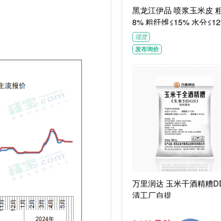
黑龙江伊品 喷浆玉米皮 粗蛋白≥1
8% 粗纤维≤15% 水分≤12
G/袋饲料级褐色或浅褐色
现货
体
发布询价
万里润达 玉米干酒精糟DD
清工厂自提