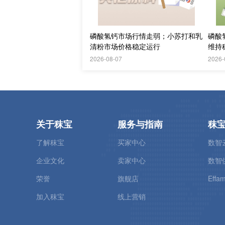
磷酸氢钙市场行情走弱；小苏打和乳
磷酸
清粉市场价格稳定运行
维持
2026-08-07
2026-
关于秣宝
服务与指南
秣
了解秣宝
买家中心
数智
企业文化
卖家中心
数智
荣誉
旗舰店
Effam
加入秣宝
线上营销