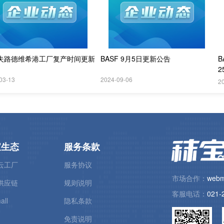
夫路德维希港工厂复产时间更新
BASF 9月5日更新公告
03-13
2024-09-06
2
宝生态
服务条款
云工厂
服务协议
市场合作：
webm
供应链
规则说明
客服电话：
021-
all
隐私条款
免责说明