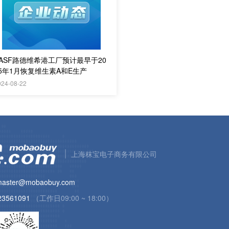
BASF路德维希港工厂预计最早于20
25年1月恢复维生素A和E生产
024-08-22
上海秣宝电子商务有限公司
aster@mobaobuy.com
23561091
（工作日09:00 ~ 18:00）