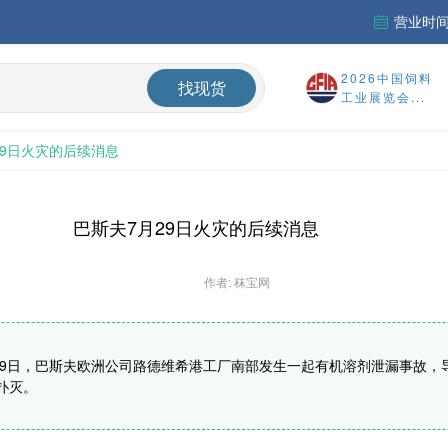
营业时间：
财务报告
2026中国饲料
找现货
%
工业展览会...
29日火灾的后续消息
国内氨基酸市场蛋氨酸、色氨酸价格震荡偏弱，终端签单意愿较低，实单议价成交
巴斯夫7月29日火灾的后续消息
作者: 秣宝网
月29日，巴斯夫欧洲公司路德维希港工厂南部发生一起有机溶剂泄漏事故
火扑灭。