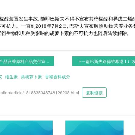
港柠檬醛装置发生事故, 随即巴斯夫不得不宣布其柠檬醛和异戊二
可抗力。一直到2018年7月2日, 巴斯夫宣布解除动物营养业
素衍生物和几种受影响的胡萝卜素的不可抗力也随后陆续解除。
品及香原料产品交付宣...
下一篇
巴斯夫路德维希港工厂发生火
灾
维生素
类胡萝卜素
香精香料成分
tion/article/1818835048748126208.html
复制链接