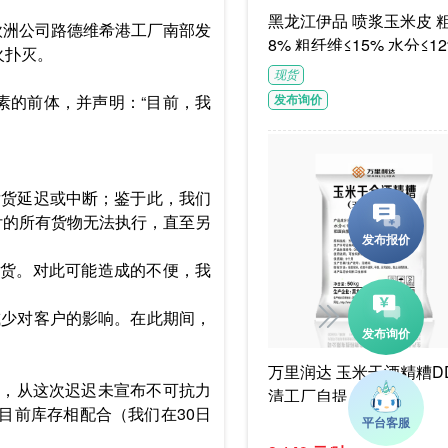
黑龙江伊品 喷浆玉米皮 粗蛋白≥1
9日，巴斯夫欧洲公司路德维希港工厂南部发
8% 粗纤维≤15% 水分≤12
火扑灭。
G/袋饲料级褐色或浅褐色
现货
体
素的前体，并声明：“目前，我
发布询价
发货延迟或中断；鉴于此，我们
交付的所有货物无法执行，直至另
货。对此可能造成的不便，我
减少对客户的影响。在此期间，
万里润达 玉米干酒精糟DD
力”，从这次迟迟未宣布不可抗力
清工厂自提
目前库存相配合（我们在30日