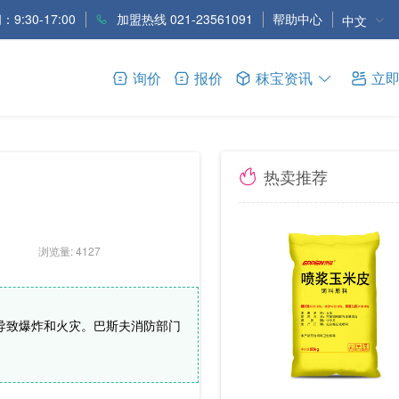
9:30-17:00
加盟热线 021-23561091
帮助中心
中文
询价
报价
秣宝资讯
立
热卖推荐
浏览量: 4127
，导致爆炸和火灾。巴斯夫消防部门