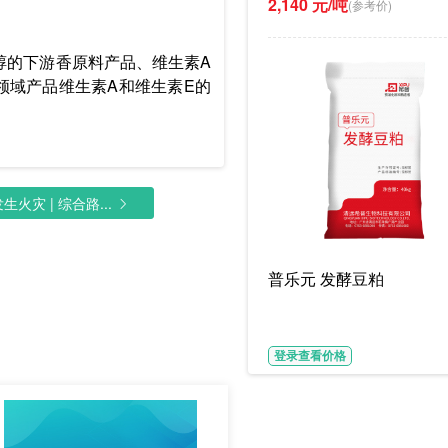
2,140 元/吨
(参考价)
烯醇的下游香原料产品、维生素A
务领域产品维生素A和维生素E的
灾 | 综合路...
普乐元 发酵豆粕
登录查看价格