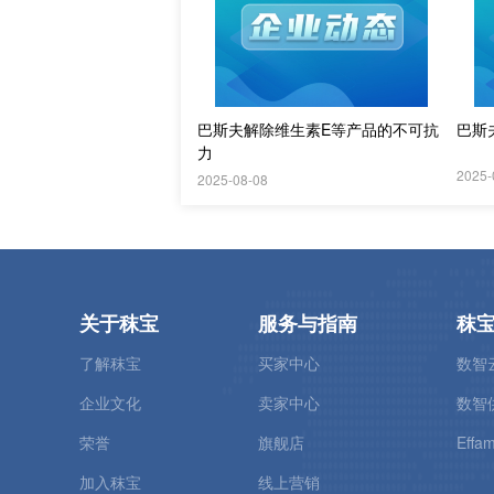
巴斯夫解除维生素E等产品的不可抗
巴斯
力
2025-
2025-08-08
关于秣宝
服务与指南
秣
了解秣宝
买家中心
数智
企业文化
卖家中心
数智
荣誉
旗舰店
Effam
加入秣宝
线上营销