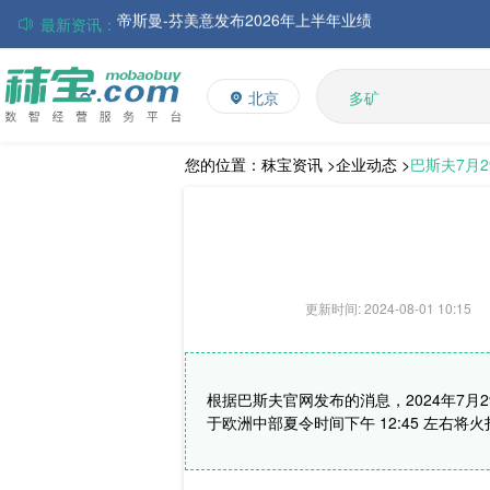
最新资讯：
巴斯夫集团发布2026年第二季度财务报告
丸红株式会社发布截至2026年6月30日前3个月的合并
多维
住友化学公布2026财年第一季度业绩
多矿
北京
大成食品：2026年半年度毛利3.32亿元，同比上升8.9
维生素
饲料添加剂
ADM发布2026年第二季度财务业绩
赢创发布2026年第二季度财务业绩
L-赖氨酸硫酸盐
您的位置：
秣宝资讯 >
企业动态 >
巴斯夫7月
中国维生素市场窄幅调整，VE小幅反弹，观望氛围持续
更新时间: 2024-08-01 10:15
根据巴斯夫官网发布的消息，2024年7
于欧洲中部夏令时间下午 12:45 左右将