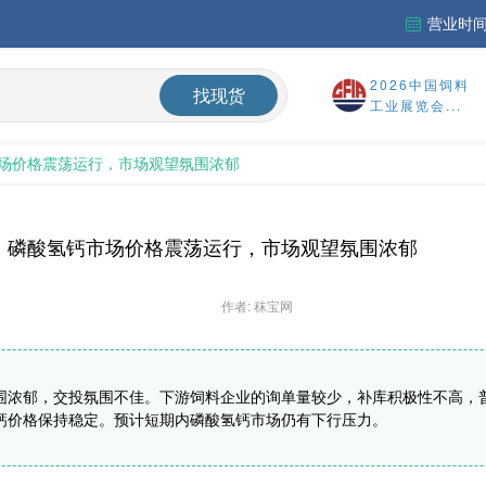
营业时间：
财务报告
2026中国饲料
找现货
%
工业展览会...
场价格震荡运行，市场观望氛围浓郁
国内氨基酸市场蛋氨酸、色氨酸价格震荡偏弱，终端签单意愿较低，实单议价成交
磷酸氢钙市场价格震荡运行，市场观望氛围浓郁
作者: 秣宝网
围浓郁，交投氛围不佳。下游饲料企业的询单量较少，补库积极性不高，
钙价格保持稳定。预计短期内磷酸氢钙市场仍有下行压力。