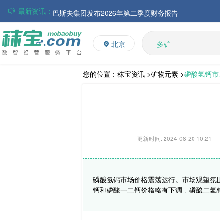
最新资讯：
巴斯夫集团发布2026年第二季度财务报告
丸红株式会社发布截至2026年6月30日前3个月的合并
多维
住友化学公布2026财年第一季度业绩
多矿
北京
维生素
大成食品：2026年半年度毛利3.32亿元，同比上升8.9
饲料添加剂
ADM发布2026年第二季度财务业绩
赢创发布2026年第二季度财务业绩
L-赖氨酸硫酸盐
您的位置：
秣宝资讯 >
矿物元素 >
磷酸氢钙市
中国维生素市场窄幅调整，VE小幅反弹，观望氛围持续
更新时间: 2024-08-20 10:21
磷酸氢钙市场价格震荡运行。市场观望氛
钙和磷酸一二钙价格略有下调，磷酸二氢