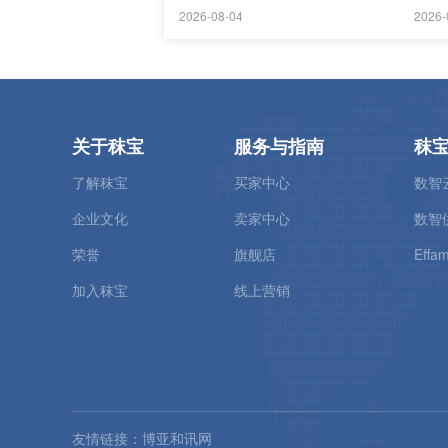
2026-08-04
2026-
关于秣宝
服务与指南
秣
了解秣宝
买家中心
数智
企业文化
卖家中心
数智
荣誉
旗舰店
Effam
加入秣宝
线上营销
友情链接：
博亚和讯网