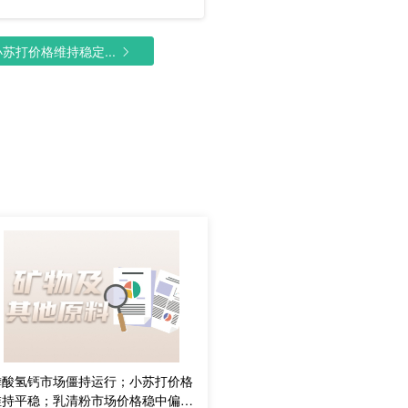
打价格维持稳定...
磷酸氢钙市场僵持运行；小苏打价格
维持平稳；乳清粉市场价格稳中偏强