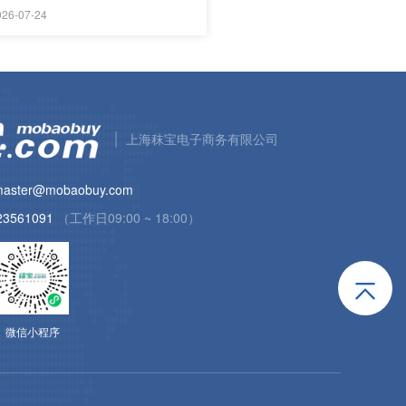
运行
026-07-24
上海秣宝电子商务有限公司
aster@mobaobuy.com
23561091
（工作日09:00 ~ 18:00）
微信小程序