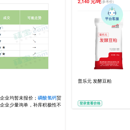
2,140 元/吨
(参考价)
普乐元 发酵豆粕
产企业均暂未报价；
磷酸氢钙
贸
游饲料企业少量询单，补库积极性不
登录查看价格