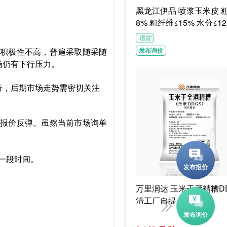
黑龙江伊品 喷浆玉米皮 粗蛋白≥1
8% 粗纤维≤15% 水分≤12
G/袋饲料级褐色或浅褐色
现货
体
积极性不高，普遍采取随采随
发布询价
场仍有下行压力。
行，后期市场走势需密切关注
报价反弹。虽然当前市场询单
一段时间。
万里润达 玉米干酒精糟DD
清工厂自提