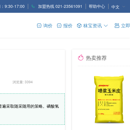
9:30-17:00
加盟热线 021-23561091
帮助中心
中文
询价
报价
秣宝资讯
立
热卖推荐
浏览量: 3394
普遍采取随采随用的策略。磷酸氢