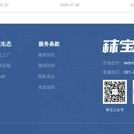
07-31
2026-07-28
2
宝生态
服务条款
云工厂
服务协议
市场合作：
webm
供应链
规则说明
客服电话：
021-
all
隐私条款
免责说明
秣宝公众号