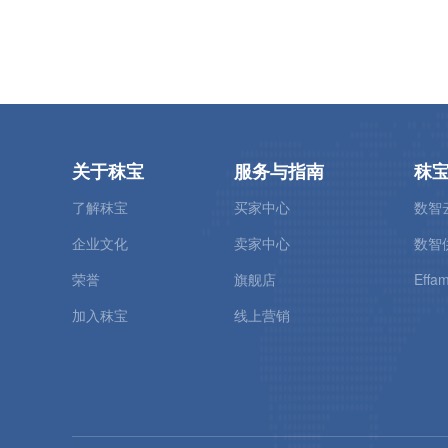
关于秣宝
服务与指南
秣
了解秣宝
买家中心
数智
企业文化
卖家中心
数智
荣誉
旗舰店
Effam
加入秣宝
线上营销