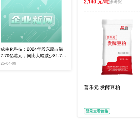
2,140 元/吨
(参考价)
大成生化科技：2024年股东应占溢
7.70亿港元，同比大幅减少81.7
%
025-04-09
普乐元 发酵豆粕
登录查看价格