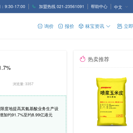
9:30-17:00
加盟热线 021-23561091
帮助中心
中文
询价
报价
秣宝资讯
立
热卖推荐
.7%
浏览量: 3357
最大限度地提高其氨基酸业务生产设
91.7%至约8.99亿港元