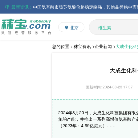
最新资讯：
磷酸氢钙市场行情走弱；小苏打和乳清粉市场价格稳定
多维
多矿
帝斯曼-芬美意发布2026年上半年业绩
北京
维生素
巴斯夫集团发布2026年第二季度财务报告
饲料添加剂
丸红株式会社发布截至2026年6月30日前3个月的合并
住友化学公布2026财年第一季度业绩
L-赖氨酸硫酸盐
您的位置：
秣宝资讯 >
企业新闻 >
大成生化科技
大成食品：2026年半年度毛利3.32亿元，同比上升8.9
ADM发布2026年第二季度财务业绩
大成生化科技
更新时间: 2024-08-23 17:37
2024年8月20日，大成生化科技集团有
施的产能，并推出一系列高增值氨基酸产品，
（2023年：4.69亿港元）……