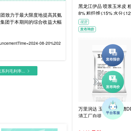
黑龙江伊品 喷浆玉米皮 粗蛋白≥1
8% 粗纤维≤15% 水分≤12
，集团致力于最大限度地提高其氨
G/袋饲料级褐色或浅褐色
本集团于本期间的综合收益大幅
现货
体
发布询价
nouncementTime=2024-08-20%202
系列毛利率...
万里润达 玉米干酒精糟DD
清工厂自提