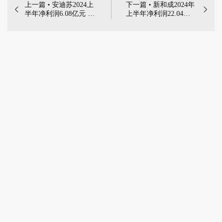
上一篇 • 安迪苏2024上
下一篇 • 新和成2024年


半年净利润6.08亿元 同
上半年净利润22.04亿
比增长1719.14% | 2024
元，同比增加48.62% |
年8月30日，蓝星安迪
8月23日，浙江新和成
苏股份有限公司（以下
股份有限公司发布了
简称“安迪苏”或“公
2024年半年度业绩报
司”）发布《2024年半
告。报告显示，报告期
年度报告》，报告显
内公司实现营业收入
示：
98.45亿元，同比增长
32.70%，主要系本报告
期内蛋氨酸、维生素类
等产品销量与价格提升
所致；归属于上市公司
股东净利润22.04亿
元，同比增长48.62%
……