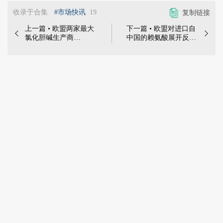
收录于合集
#市场快讯
19
复制链接
上一篇 • 欧盟两家最大
下一篇 • 欧盟对进口自


氯化胆碱生产商
中国的赖氨酸展开反倾
Balchem Italia Srl和
销调查 | 欧盟委员会官
Taminco BV对进口自中
方网站当地时间5月23
国的氯化胆碱提出投诉
日发布通知称，在欧盟
| 10月31日，欧盟两家
唯一赖氨酸生产商
METEX
最大氯化胆碱生产商
NOOVISTAGO提出申
Balchem Italia Srl和
诉后，欧盟委员会已对
Taminco BV向欧委会提
进口自中国的赖氨酸展
出投诉，提到近期中国
开反倾销调查。
氯化胆碱以低价且不公
平的贸易方式大量涌入
欧盟市场，已对欧盟本
土氯化胆碱产业造成了
实质性损害，甚至威胁
到其生存。