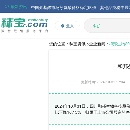
最新资讯：
磷酸氢钙市场行情走弱；小苏打和乳清粉市场价格稳定
多维
帝斯曼-芬美意发布2026年上半年业绩
多矿
北京
维生素
巴斯夫集团发布2026年第二季度财务报告
饲料添加剂
丸红株式会社发布截至2026年6月30日前3个月的合并
住友化学公布2026财年第一季度业绩
L-赖氨酸硫酸盐
您的位置：
秣宝资讯 >
企业新闻 >
和邦生物20
大成食品：2026年半年度毛利3.32亿元，同比上升8.9
ADM发布2026年第二季度财务业绩
和邦
更新时间: 2024-10-31 17:34
2024年10月31日，四川和邦生物科技股
比下降16.15%；归属于上市公司股东的