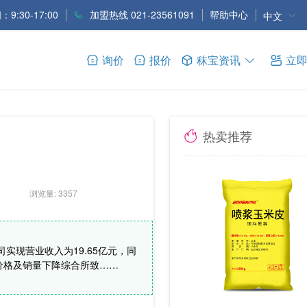
9:30-17:00
加盟热线 021-23561091
帮助中心
中文
询价
报价
秣宝资讯
立
热卖推荐
浏览量: 3357
司实现营业收入为19.65亿元，同
品价格及销量下降综合所致……