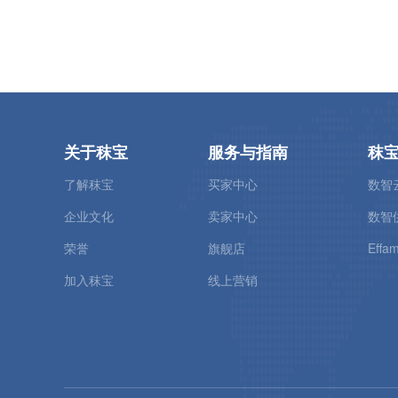
关于秣宝
服务与指南
秣
了解秣宝
买家中心
数智
企业文化
卖家中心
数智
荣誉
旗舰店
Effam
加入秣宝
线上营销