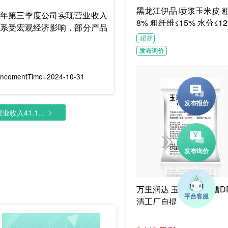
黑龙江伊品 喷浆玉米皮 粗蛋白≥1
24年第三季度公司实现营业收入
8% 粗纤维≤15% 水分≤12
，主要系受宏观经济影响，部分产品
G/袋饲料级褐色或浅褐色
现货
体
发布询价
uncementTime=2024-10-31
收入41.1...
万里润达 玉米干酒精糟DD
清工厂自提