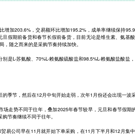
比增加203.6%，交易额环比增加195.2%，成单率继续保持95
元旦假期前备货和春节长假前备货，目前无论是维生素、氨基酸
定局，随之而来的是采购节奏持续加快。
是L-苏氨酸、70%L-赖氨酸硫酸盐和98.5%L-赖氨酸盐酸
最旺的季节，然后在12月中旬开始走弱，次年1月份还会出现一波
和市场走势不同于往年，叠加2025年春节较早，元旦和春节假期
个采购节奏继续不同于往年。
团和贸易公司早在11月就开始下单采购，在11月下半月和12月