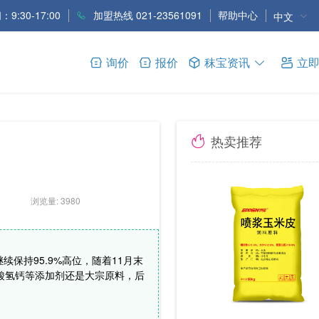
9:30-17:00
加盟热线 021-23561091
帮助中心
中文
询价
报价
秣宝资讯
立
热卖推荐
浏览量: 3980
继续保持95.9%高位，随着11月末
酸氢钙等添加剂还是大宗原料，后