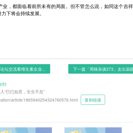
产业，都面临着前所未有的局面。但不管怎么说，如同这个吉祥
努力下将会持续发展。
论坛交流看维生素企业...
下一篇
「周秣杂谈273」走出寂静
加剂
跨入“巳巳如意，生生不息”
tion/article/1865940254324760576.html
复制链接