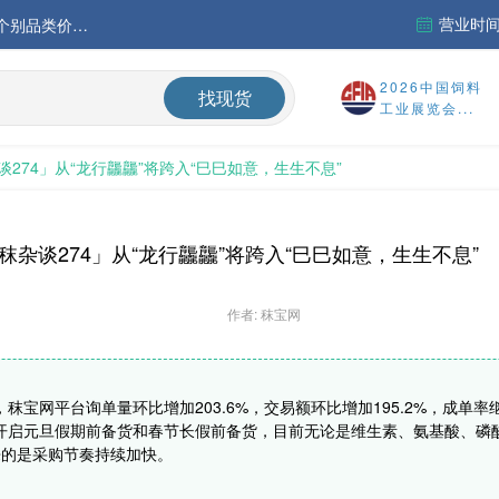
营业时间：
中国氨基酸市场苏氨酸价格稳定略强，其他品类稳中震荡，整体签单清淡；欧洲物流成本进一步上升
运行
2026中国饲料
找现货
工业展览会...
财务报告
谈274」从“龙行龘龘”将跨入“巳巳如意，生生不息”
%
秣杂谈274」从“龙行龘龘”将跨入“巳巳如意，生生不息”
作者: 秣宝网
9周，秣宝网平台询单量环比增加203.6%，交易额环比增加195.2%，成单率
开启元旦假期前备货和春节长假前备货，目前无论是维生素、氨基酸、磷
来的是采购节奏持续加快。