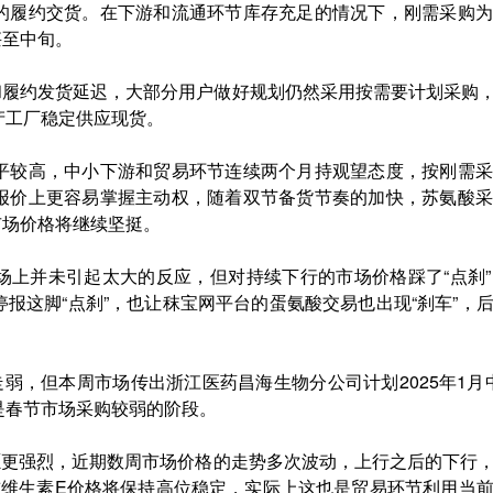
的履约交货。在下游和流通环节库存充足的情况下，刚需采购为
甚至中旬。
价和履约发货延迟，大部分用户做好规划仍然采用按需要计划采购
产工厂稳定供应现货。
平较高，中小下游和贸易环节连续两个月持观望态度，按刚需采
报价上更容易掌握主动权，随着双节备货节奏的加快，苏氨酸采
市场价格将继续坚挺。
场上并未引起太大的反应，但对持续下行的市场价格踩了“点刹
报这脚“点刹”，也让秣宝网平台的蛋氨酸交易也出现“刹车”，
弱，但本周市场传出浙江医药昌海生物分公司计划2025年1月中
是春节市场采购较弱的阶段。
愿更强烈，近期数周市场价格的走势多次波动，上行之后的下行
前维生素E价格将保持高位稳定，实际上这也是贸易环节利用当