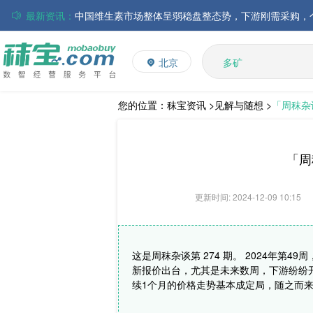
最新资讯：
磷酸氢钙市场行情走弱；小苏打和乳清粉市场价格稳定
L-赖氨酸硫酸盐
多维
帝斯曼-芬美意发布2026年上半年业绩
北京
多矿
巴斯夫集团发布2026年第二季度财务报告
维生素
丸红株式会社发布截至2026年6月30日前3个月的合并
饲料添加剂
住友化学公布2026财年第一季度业绩
您的位置：
秣宝资讯 >
见解与随想 >
「周秣杂
大成食品：2026年半年度毛利3.32亿元，同比上升8.9
ADM发布2026年第二季度财务业绩
「周
更新时间: 2024-12-09 10:15
这是周秣杂谈第 274 期。 2024年第4
新报价出台，尤其是未来数周，下游纷纷
续1个月的价格走势基本成定局，随之而