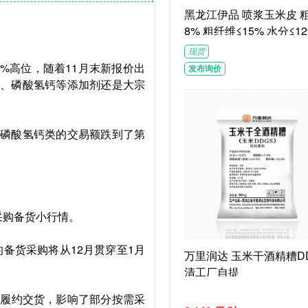
黑龙江伊品 喷浆玉米皮 粗蛋白≥1
8% 粗纤维≤15% 水分≤12
G/袋饲料级褐色或浅褐色
现货
体
.9%高位，随着11月末新报价出
发布询价
、磷酸氢钙等添加剂还是大宗
盐，磷酸氢钙类的交易额跌到了第
采购备货小行情。
的备货采购将从12月贯穿至1月
万里润达 玉米干酒精糟DD
清工厂自提
集中履约交货，影响了部分按需采