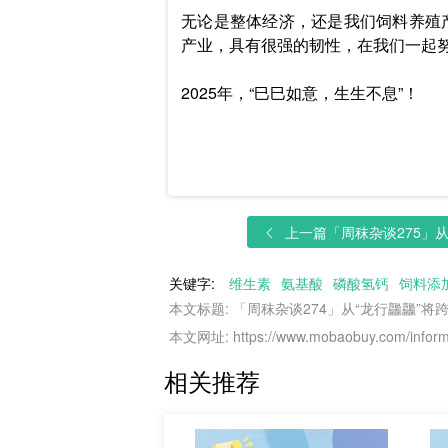
无论是整体经济，还是我们饲料养殖
产业，具有很强的韧性，在我们一起
2025年，“巳巳如意，生生不息”！
上一篇
「周秣杂谈275」从
关键字:
维生素
氨基酸
磷酸氢钙
饲料添
本文标题: 「周秣杂谈274」从“龙行龘龘”将
本文网址: https://www.mobaobuy.com/informa
相关推荐