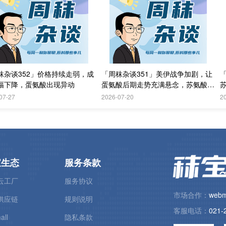
秣杂谈352」价格持续走弱，成
「周秣杂谈351」美伊战争加剧，让
幅下降，蛋氨酸出现异动
蛋氨酸后期走势充满悬念，苏氨酸关
注度增加
5
07-27
2026-07-20
2
宝生态
服务条款
云工厂
服务协议
市场合作：
webm
供应链
规则说明
客服电话：
021-
all
隐私条款