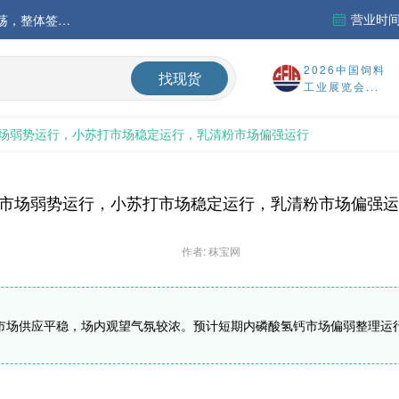
营业时间：
中国氨基酸市场苏氨酸价格稳定略强，其他品类稳中震荡，整体签单清淡；欧洲物流成本进一步上升
运行
2026中国饲料
找现货
工业展览会...
财务报告
场弱势运行，小苏打市场稳定运行，乳清粉市场偏强运行
%
市场弱势运行，小苏打市场稳定运行，乳清粉市场偏强运
作者: 秣宝网
市场供应平稳，场内观望气氛较浓。预计短期内磷酸氢钙市场偏弱整理运