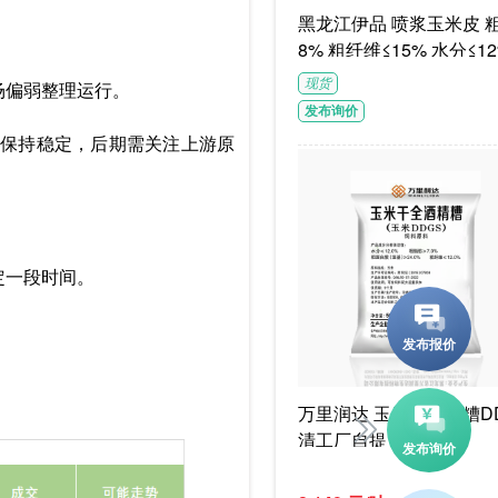
黑龙江伊品 喷浆玉米皮 粗蛋白≥1
8% 粗纤维≤15% 水分≤12
G/袋饲料级褐色或浅褐色
现货
场偏弱整理运行。
体
发布询价
保持稳定，后期需关注上游原
。
定一段时间。
万里润达 玉米干酒精糟DD
清工厂自提