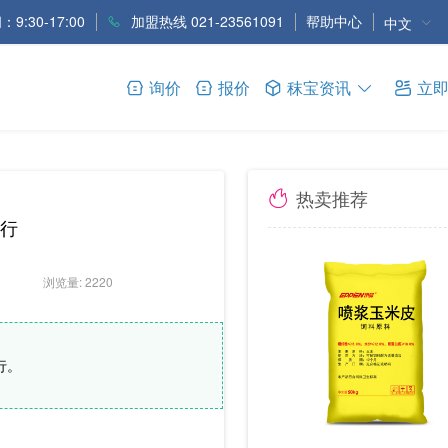
9:30-17:00
加盟热线 021-23561091
帮助中心
中文
询价
报价
秣宝资讯
立
热卖推荐
行
浏览量: 2220
行。