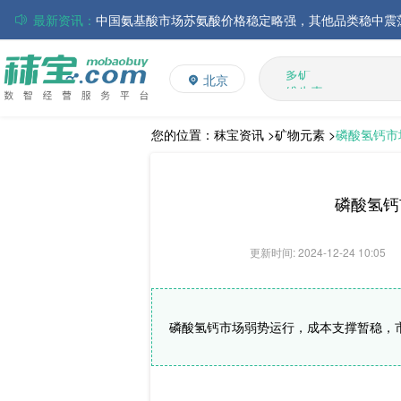
最新资讯：
磷酸氢钙市场行情走弱；小苏打和乳清粉市场价格稳定
多维
多矿
帝斯曼-芬美意发布2026年上半年业绩
北京
维生素
巴斯夫集团发布2026年第二季度财务报告
饲料添加剂
丸红株式会社发布截至2026年6月30日前3个月的合并
住友化学公布2026财年第一季度业绩
L-赖氨酸硫酸盐
您的位置：
秣宝资讯 >
矿物元素 >
磷酸氢钙市
大成食品：2026年半年度毛利3.32亿元，同比上升8.9
ADM发布2026年第二季度财务业绩
磷酸氢钙
更新时间: 2024-12-24 10:05
磷酸氢钙市场弱势运行，成本支撑暂稳，