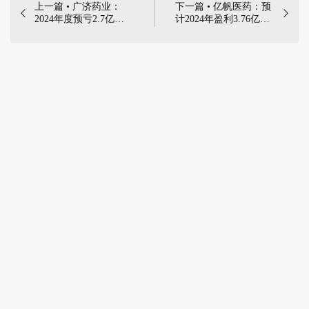
上一篇 • 广济药业：
下一篇 • 亿帆医药：预


2024年度预亏2.7亿
计2024年盈利3.76亿
元-2.99亿元 | 2025年1
元-5.2亿元，同比扭亏 |
月17日，湖北广济药业
2025年1月23日，亿帆
股份有限公司公布2024
医药股份有限公司发布
年度业绩预告，2024年
2024年度业绩预告，预
归属于上市公司股东的
计全年归属于上市公司
净利润亏损2.7亿
股东的净利润3.76亿元
元-2.99亿元，比上年同
至5.2亿元，同比扭亏
期下降
为盈......
92.52%-113.19%；扣除
非经常性损益后的净利
润亏损2.84亿元-3.13亿
元，比上年同期下降
94.14%-113.96%；基本
每股收益亏损0.7717元/
股-0.8546元/股；营业
收入6.2亿元–6.5亿元，
扣除后营业收入6.1亿
元