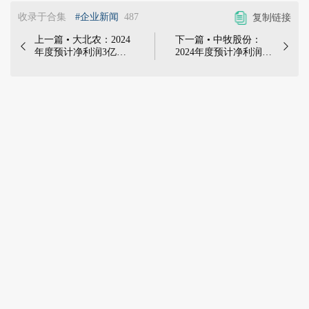
收录于合集
#企业新闻
487
复制链接
上一篇 • 大北农：2024
下一篇 • 中牧股份：


年度预计净利润3亿
2024年度预计净利润
元-4亿元，同比扭亏为
6251万元-8803万元，
盈 | 2025年1月20日，
同比减少
78.16%-84.49% | 2025
北京大北农科技集团股
年1月11日，中牧实业
份有限公司发布2024年
股份有限公司发布2024
度业绩预告：预计2024
年度业绩预减公告：预
年度实现归属于上市公
计2024年度实现归属于
司股东的净利润3亿元
上市公司股东的净利润
到4亿元，扣除非经常
6251万元到8803万元，
性损益的净利润2亿元
比上年同期减少31502
到3亿元，与上年同期
万元到34054万元，同
相比，实现扭亏为
比减少78.16%到
盈......
84.49%；预计2024年度
归属于上市公司股东的
扣除非经常性损益的净
利润5779万元到8331万
元，比上年同期减少
19555万元到22107万
元，同比减少70.12%到
79.28%