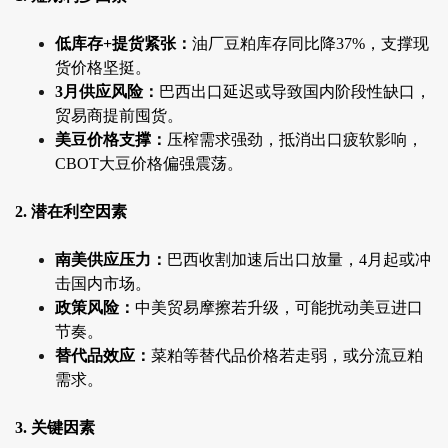
低库存+提货紧张：
油厂豆粕库存同比降37%，支撑现
货价格坚挺。
3月供应风险：
巴西出口延迟或导致国内阶段性缺口，
贸易商提前囤货。
美豆价格支撑：
压榨需求强劲，抵消出口疲软影响，
CBOT大豆价格偏强震荡。
2. 潜在利空因素
南美供应压力：
巴西收割加速后出口放量，4月起或冲
击国内市场。
政策风险：
中美贸易摩擦若升级，可能扰动美豆进口
节奏。
替代品效应：
菜粕等替代品价格若走弱，或分流豆粕
需求。
3. 关键因素