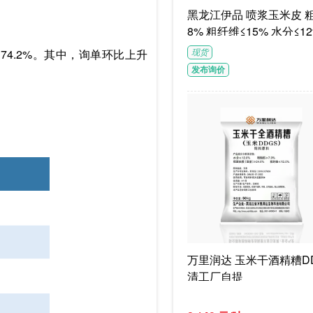
黑龙江伊品 喷浆玉米皮 粗蛋白≥1
8% 粗纤维≤15% 水分≤12
G/袋饲料级褐色或浅褐色
了74.2%。其中，询单环比上升
现货
体
发布询价
万里润达 玉米干酒精糟DD
清工厂自提