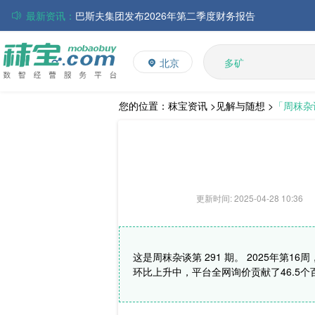
最新资讯：
巴斯夫集团发布2026年第二季度财务报告
丸红株式会社发布截至2026年6月30日前3个月的合并
多维
多矿
住友化学公布2026财年第一季度业绩
北京
维生素
大成食品：2026年半年度毛利3.32亿元，同比上升8.9
饲料添加剂
ADM发布2026年第二季度财务业绩
赢创发布2026年第二季度财务业绩
L-赖氨酸硫酸盐
您的位置：
秣宝资讯 >
见解与随想 >
「周秣杂
中国维生素市场窄幅调整，VE小幅反弹，观望氛围持续
更新时间: 2025-04-28 10:36
这是周秣杂谈第 291 期。 2025年第1
环比上升中，平台全网询价贡献了46.5个