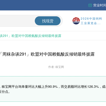
营业时间：
财务报告
2026中国饲料
找现货
%
工业展览会...
谈291」欧盟对中国赖氨酸反倾销最终披露
国内氨基酸市场蛋氨酸、色氨酸价格震荡偏弱，终端签单意愿较低，实单议价成交
「周秣杂谈291」欧盟对中国赖氨酸反倾销最终披露
作者: 秣宝网
6周，秣宝网平台询单量环比大幅上升90.9%，而交易额环比增长126.3%，
百分点。