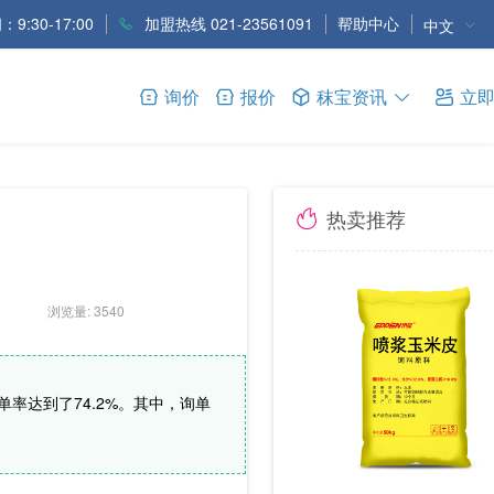
9:30-17:00
加盟热线 021-23561091
帮助中心
中文
询价
报价
秣宝资讯
立
热卖推荐
浏览量: 3540
成单率达到了74.2%。其中，询单