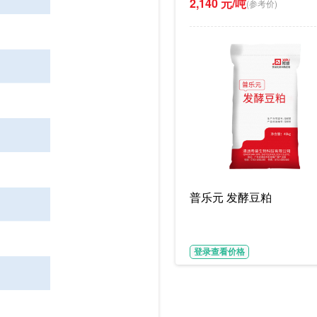
2,140 元/吨
(参考价)
普乐元 发酵豆粕
登录查看价格