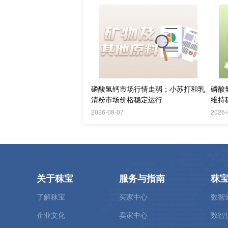
磷酸氢钙市场行情走弱；小苏打和乳
磷酸
清粉市场价格稳定运行
维持
2026-08-07
2026-
关于秣宝
服务与指南
秣
了解秣宝
买家中心
数智
企业文化
卖家中心
数智