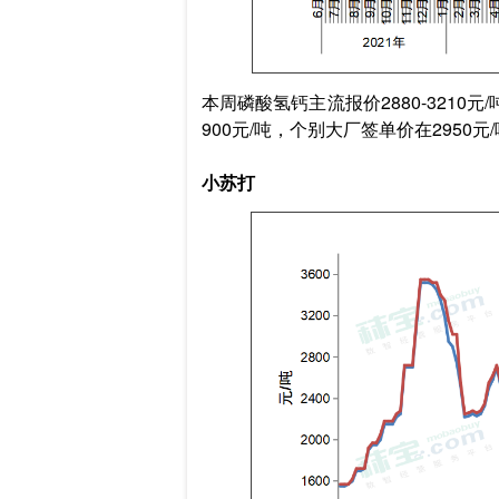
本周磷酸氢钙主流报价2880-321
900元/吨，个别大厂签单价在295
小苏打