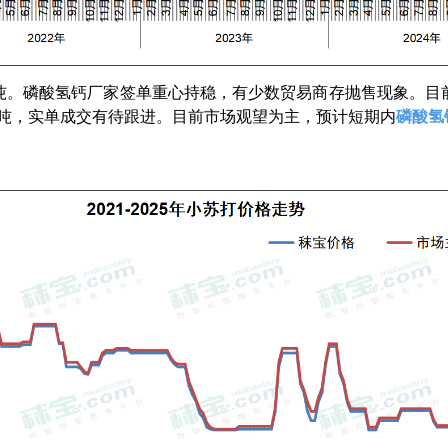
0元/吨。磷酸氢钙厂家签单重心持稳，有少数贸易商存抛售现象。
0元/吨，实单成交有待跟进。目前市场观望为主，预计短期内
磷酸氢