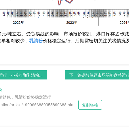
-8650元/吨左右。受贸易战的影响，市场报价较乱，港口库存逐
询单相对较少，
乳清粉
价格稳定运行。后期需密切关注关税情况
行，小苏打和乳清粉...
下一篇
磷酸氢钙市场弱势盘整运行，
粉
行情趋稳，乳清粉价格稳定运行
tion/article/1920666889355890688.html
复制链接