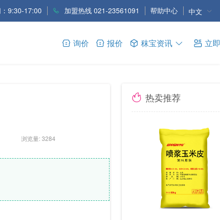
9:30-17:00
加盟热线 021-23561091
帮助中心
中文
询价
报价
秣宝资讯
立
热卖推荐
浏览量: 3284