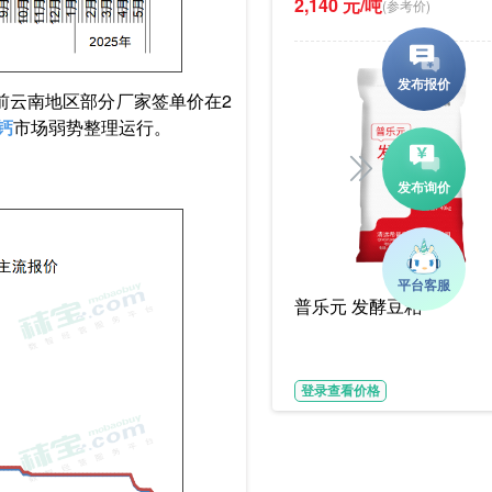
2,140 元/吨
(参考价)
目前云南地区部分厂家签单价在2
钙
市场弱势整理运行。
普乐元 发酵豆粕
登录查看价格