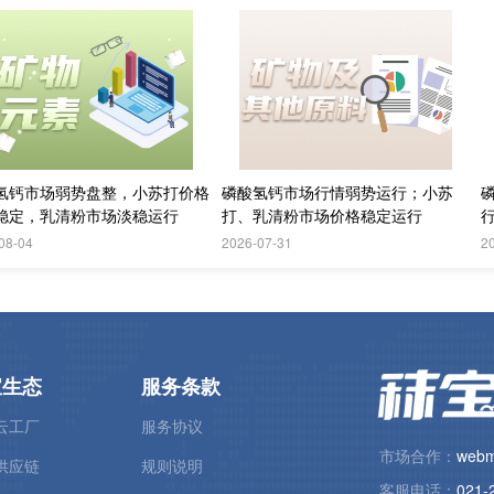
氢钙市场弱势盘整，小苏打价格
磷酸氢钙市场行情弱势运行；小苏
稳定，乳清粉市场淡稳运行
打、乳清粉市场价格稳定运行
08-04
2026-07-31
2
宝生态
服务条款
云工厂
服务协议
市场合作：
webm
供应链
规则说明
客服电话：
021-