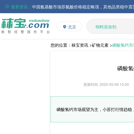
最新资讯：
磷酸氢钙市场行情走弱；小苏打和乳清粉市场价格稳定
多矿
维生素
帝斯曼-芬美意发布2026年上半年业绩
北京
饲料添加剂
巴斯夫集团发布2026年第二季度财务报告
L-赖氨酸硫酸盐
丸红株式会社发布截至2026年6月30日前3个月的合并
多维
住友化学公布2026财年第一季度业绩
您的位置：
秣宝资讯 >
矿物元素 >
磷酸氢钙市
大成食品：2026年半年度毛利3.32亿元，同比上升8.9
ADM发布2026年第二季度财务业绩
磷酸氢
更新时间: 2025-05-09 10:30
磷酸氢钙市场观望为主，小苏打行情趋稳