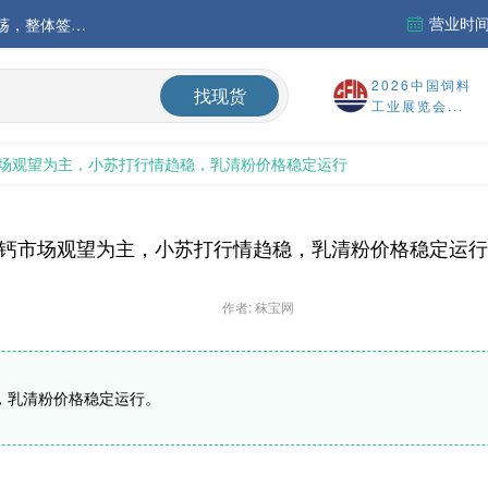
营业时间：
中国氨基酸市场苏氨酸价格稳定略强，其他品类稳中震荡，整体签单清淡；欧洲物流成本进一步上升
运行
2026中国饲料
找现货
工业展览会...
财务报告
场观望为主，小苏打行情趋稳，乳清粉价格稳定运行
%
钙市场观望为主，小苏打行情趋稳，乳清粉价格稳定运行
作者: 秣宝网
，乳清粉价格稳定运行。