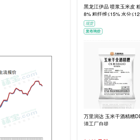
黑龙江伊品 喷浆玉米皮 粗蛋白≥1
8% 粗纤维≤15% 水分≤12
G/袋饲料级褐色或浅褐色
现货
体
发布询价
万里润达 玉米干酒精糟DD
清工厂自提