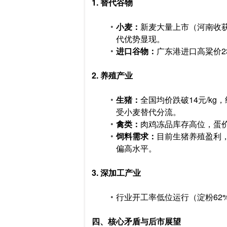
1. 替代谷物
小麦：
新麦大量上市（河南收获超
代优势显现。
进口谷物：
广东港进口高粱价2
2. 养殖产业
生猪：
全国均价跌破14元/k
受小麦替代分流。
禽类：
肉鸡冻品库存高位，蛋价
饲料需求：
目前生猪养殖盈利
偏高水平。
3. 深加工产业
行业开工率低位运行（淀粉62
四、核心矛盾与后市展望