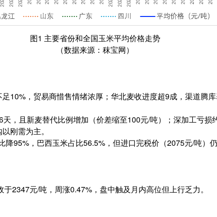
图1 主要省份和全国玉米平均价格走势
（数据来源：秣宝网）
不足10%，贸易商惜售情绪浓厚；华北麦收进度超9成，渠道腾
6天，且新麦替代比例增加（价差缩至100元/吨）；深加工亏损约
购以刚需为主。
比降95%，巴西玉米占比56.5%，但进口完税价（2075元/吨
收于2347元/吨，周涨0.47%，盘中触及月内高位但上行乏力。