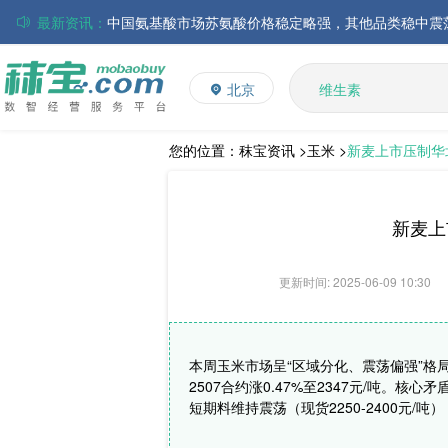
最新资讯：
磷酸氢钙市场行情走弱；小苏打和乳清粉市场价格稳定
多维
多矿
帝斯曼-芬美意发布2026年上半年业绩
北京
维生素
巴斯夫集团发布2026年第二季度财务报告
饲料添加剂
丸红株式会社发布截至2026年6月30日前3个月的合并
住友化学公布2026财年第一季度业绩
L-赖氨酸硫酸盐
您的位置：
秣宝资讯 >
玉米 >
新麦上市压制华
大成食品：2026年半年度毛利3.32亿元，同比上升8.9
ADM发布2026年第二季度财务业绩
新麦上
更新时间: 2025-06-09 10:30
本周玉米市场呈“区域分化、震荡偏强”格局
2507合约涨0.47%至2347元/吨
短期料维持震荡（现货2250-2400元