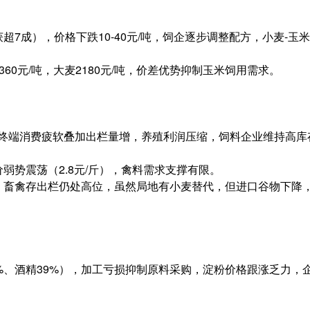
7成），价格下跌10-40元/吨，饲企逐步调整配方，小麦-玉米
360元/吨，大麦2180元/吨，价差优势抑制玉米饲用需求。
g，终端消费疲软叠加出栏量增，养殖利润压缩，饲料企业维持高
弱势震荡（2.8元/斤），禽料需求支撑有限。
，畜禽存出栏仍处高位，虽然局地有小麦替代，但进口谷物下降
%、酒精39%），加工亏损抑制原料采购，淀粉价格跟涨乏力，