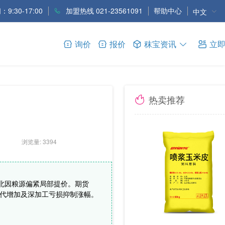
9:30-17:00
加盟热线 021-23561091
帮助中心
中文
询价
报价
秣宝资讯
立
热卖推荐
浏览量: 3394
东北因粮源偏紧局部提价。期货
麦替代增加及深加工亏损抑制涨幅。