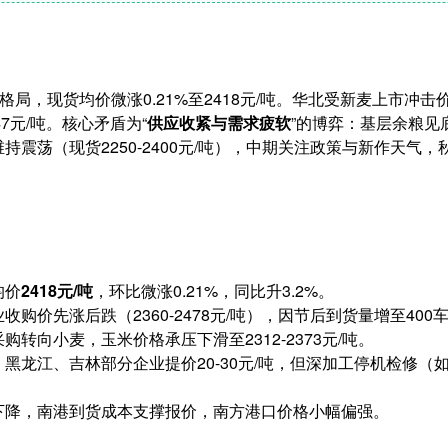
”格局，现货均价微涨0.21%至2418元/吨。华北受新麦上市冲
47元/吨。核心矛盾为“
供应收紧与需求疲软
”的博弈：基层余粮见
震荡（现货2250-2400元/吨），中期关注政策与新作天气
均价
2418元/吨
，环比微涨0.21%，同比升3.2%。
收购价先涨后跌（2360-2478元/吨），因节后到货量增至400
转向小麦，玉米价格承压下滑至2312-2373元/吨。
黑龙江、吉林部分企业提价20-30元/吨，但深加工停机检修（
下降，南港到货成本支撑报价，南方港口价格小幅偏强。