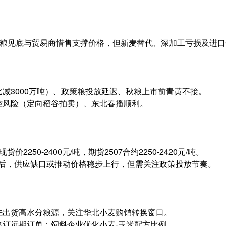
粮见底与贸易商惜售支撑价格，但新麦替代、深加工亏损及进口
减3000万吨）、政策粮投放延迟、秋粮上市前青黄不接。
控风险（定向稻谷拍卖）、东北春播顺利。
价2250-2400元/吨，期货2507合约2250-2420元/吨。
后，供应缺口或推动价格稳步上行，但需关注政策投放节奏。
先出货高水分粮源，关注华北小麦购销转换窗口。
签订远期订单；饲料企业优化小麦-玉米配方比例。