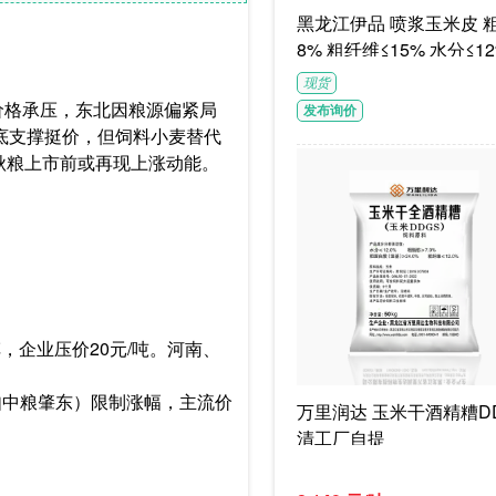
黑龙江伊品 喷浆玉米皮 粗蛋白≥1
8% 粗纤维≤15% 水分≤12
G/袋饲料级褐色或浅褐色
现货
体
击价格承压，东北因粮源偏紧局
发布询价
底支撑挺价，但饲料小麦替代
，秋粮上市前或再现上涨动能。
车，企业压价20元/吨。河南、
如中粮肇东）限制涨幅，主流价
万里润达 玉米干酒精糟DD
清工厂自提