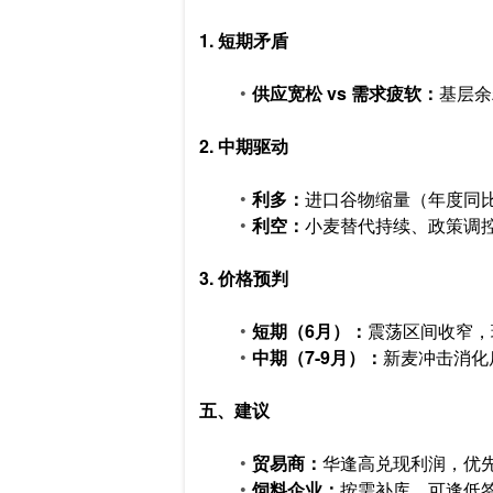
1. 短期矛盾
供应宽松 vs 需求疲软：
基层余
2. 中期驱动
利多：
进口谷物缩量（年度同比
利空：
小麦替代持续、政策调
3. 价格预判
短期（6月）：
震荡区间收窄，现货
中期（7-9月）：
新麦冲击消化
五、建议
贸易商：
华逢高兑现利润，优
饲料企业：
按需补库，可逢低