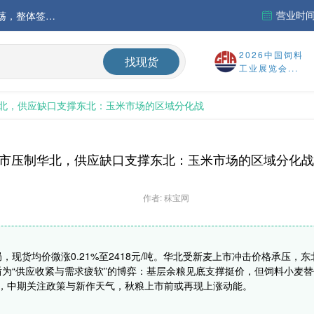
营业时间：
中国氨基酸市场苏氨酸价格稳定略强，其他品类稳中震荡，整体签单清淡；欧洲物流成本进一步上升
运行
2026中国饲料
找现货
工业展览会...
财务报告
北，供应缺口支撑东北：玉米市场的区域分化战
%
市压制华北，供应缺口支撑东北：玉米市场的区域分化战
作者: 秣宝网
，现货均价微涨0.21%至2418元/吨。华北受新麦上市冲击价格承压，
。核心矛盾为“供应收紧与需求疲软”的博弈：基层余粮见底支撑挺价，但饲料小
/吨），中期关注政策与新作天气，秋粮上市前或再现上涨动能。