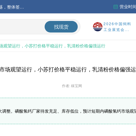
营业时间：
中国氨基酸市场苏氨酸价格稳定略强，其他品类稳中震荡，整体签单清淡；欧洲物流成本进一步上升
运行
2026中国饲料
找现货
工业展览会...
财务报告
场观望运行，小苏打价格平稳运行，乳清粉价格偏强运行
%
市场观望运行，小苏打价格平稳运行，乳清粉价格偏强运
作者: 秣宝网
大调整。磷酸氢钙厂家待发充足、库存低位，预计短期内磷酸氢钙市场观