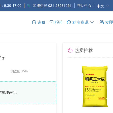
9:30-17:00
加盟热线 021-23561091
帮助中心
中文
询价
报价
秣宝资讯
立
热卖推荐
行
浏览量: 2587
望整理运行。