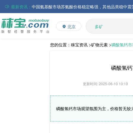
最新资讯：
磷酸氢钙市场行情走弱；小苏打和乳清粉市场价格稳定
多维
多矿
帝斯曼-芬美意发布2026年上半年业绩
北京
维生素
巴斯夫集团发布2026年第二季度财务报告
饲料添加剂
丸红株式会社发布截至2026年6月30日前3个月的合并
住友化学公布2026财年第一季度业绩
L-赖氨酸硫酸盐
您的位置：
秣宝资讯 >
矿物元素 >
磷酸氢钙市
大成食品：2026年半年度毛利3.32亿元，同比上升8.9
ADM发布2026年第二季度财务业绩
磷酸氢钙
更新时间: 2025-06-10 10:10
磷酸氢钙市场观望氛围为主，价格暂无较