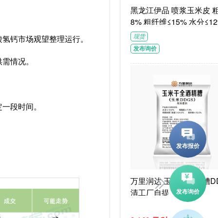
黑龙江伊品 喷浆玉米皮 粗蛋白≥1
8% 粗纤维≤15% 水分≤12
G/袋饲料级褐色或浅褐色
现货
酸氢钙市场观望整理运行。
体
发布询价
供需情况。
。
定一段时间。
万里润达 玉米干酒精糟DD
清工厂自提