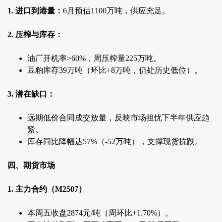
1. 进口到港量：
6月预估1100万吨，供应充足。
2. 压榨与库存：
油厂开机率>60%，周压榨量225万吨。
豆粕库存39万吨（环比+8万吨，仍处历史低位）。
3. 潜在缺口：
远期低价合同成交放量，反映市场担忧下半年供应趋
紧。
库存同比降幅达57%（-52万吨），支撑现货抗跌。
四、期货市场
1. 主力合约（M2507）
本周五收盘2874元/吨（周环比+1.70%）。