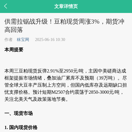

文章详情页
供需拉锯战升级！豆粕现货周涨3%，期货冲
高回落
作者
秣宝网
2025-06-16 10:30
本周提要
本周三豆粕现货反弹2.91%至2950元/吨，主因中美磋商达成
框架提振市场情绪，叠加油厂累库不及预期（39万吨）。尽
管全球大豆丰产压制上方空间，但国内低库存及远期缺口担
忧支撑价格。预计短期M2507合约震荡于2850-3000元/吨，
关注北美天气及政策落地节奏。
一、现货市场
1. 国内现货价格