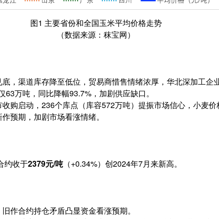
图1 主要省份和全国玉米平均价格走势
（数据来源：秣宝网）
见底，渠道库存降至低位，贸易商惜售情绪浓厚，华北深加工企业门
口仅63万吨，同比降幅93.7%，加剧供应缺口。
收购启动，236个库点（库容572万吨）提振市场信心，小麦
新作预期，加剧市场看涨情绪。
7合约收于
2379元/吨
（+0.34%）创2024年7月来新高。
，旧作合约持仓矛盾凸显资金看涨预期。