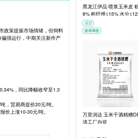
黑龙江伊品 喷浆玉米皮 粗蛋白≥1
8% 粗纤维≤15% 水分≤12
G/袋饲料级褐色或浅褐色
现货
体
托市政策提振市场情绪，但饲料
发布询价
持偏强运行，中期关注新作产
.34%，同比降幅收窄至1.3
/吨，贸易商提价20元/吨。
价上涨10-30元/吨。
万里润达 玉米干酒精糟DD
清工厂自提