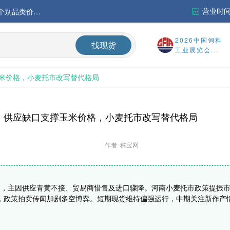
营业时间：
中国氨基酸市场苏氨酸价格稳定略强，其他品类稳中震荡，整体签单清淡；欧洲物流成本进一步上升
运行
2026中国饲料
找现货
工业展览会...
财务报告
米价格，小麦托市改写替代格局
%
供应缺口支撑玉米价格，小麦托市改写替代格局
作者: 秣宝网
新高，主因供应青黄不接、贸易商惜售及进口骤降。河南小麦托市政策提振
，政策拍卖传闻加剧多空博弈。短期现货维持偏强运行，中期关注新作产