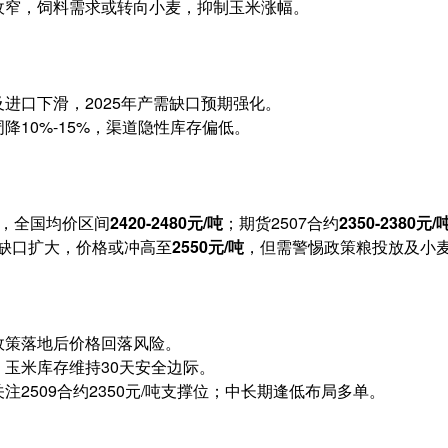
收窄，饲料需求或转向小麦，抑制玉米涨幅。
进口下滑，2025年产需缺口预期强化。
降10%-15%，渠道隐性库存偏低。
，全国均价区间
2420-2480元/吨
；期货2507合约
2350-2380元/
缺口扩大，价格或冲高至
2550元/吨
，但需警惕政策粮投放及小
政策落地后价格回落风险。
玉米库存维持30天安全边际。
注2509合约2350元/吨支撑位；中长期逢低布局多单。