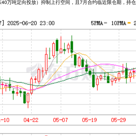
东40万吨定向投放）抑制上行空间，且7月合约临近限仓期，持