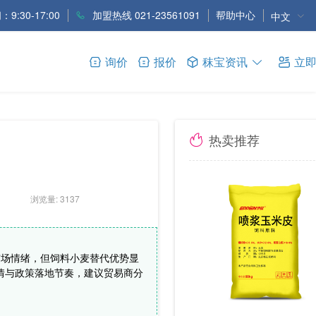
9:30-17:00
加盟热线 021-23561091
帮助中心
中文
询价
报价
秣宝资讯
立
热卖推荐
浏览量: 3137
市场情绪，但饲料小麦替代优势显
情与政策落地节奏，建议贸易商分