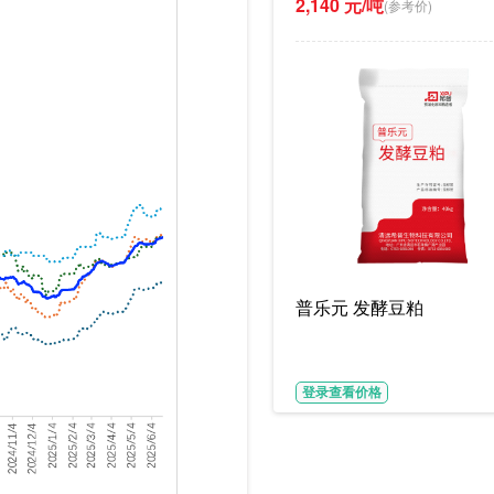
2,140 元/吨
(参考价)
普乐元 发酵豆粕
登录查看价格