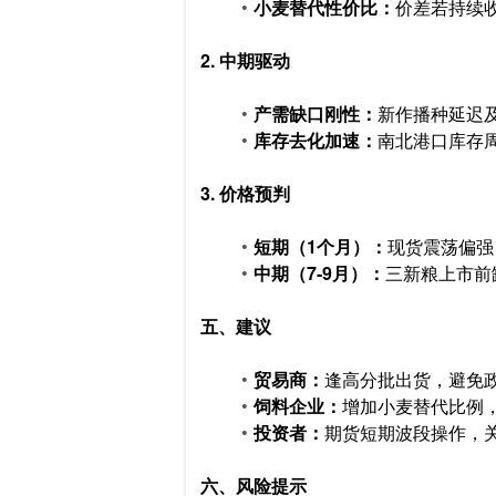
小麦替代性价比：
价差若持续
2. 中期驱动
产需缺口刚性：
新作播种延迟及
库存去化加速：
南北港口库存周
3. 价格预判
短期（1个月）：
现货震荡偏强
中期（7-9月）：
三新粮上市前
五、建议
贸易商：
逢高分批出货，避免
饲料企业：
增加小麦替代比例，
投资者：
期货短期波段操作，关
六、风险提示