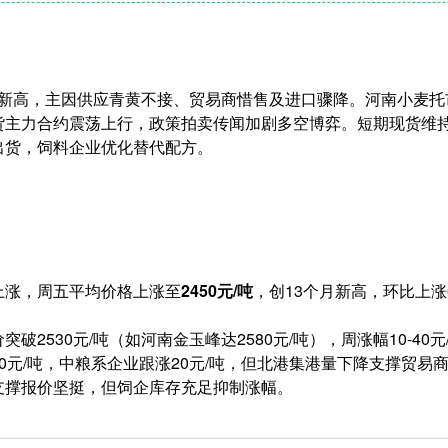
年度新高，主因供应青黄不接、贸易商惜售及进口骤降。河南小麦
货主力合约震荡上行，政策拍卖传闻加剧多空博弈。短期现货维
出货，饲料企业优化替代配方。
上涨，周五平均价格上涨至
2450元/吨
，创13个月新高，环比上涨0
破2530元/吨（如河南金玉峰达2580元/吨），周涨幅10-40元
0元/吨，中粮系企业跟涨20元/吨，但北港集港量下降支撑贸易商报
支撑报价坚挺，但饲企库存充足抑制涨幅。