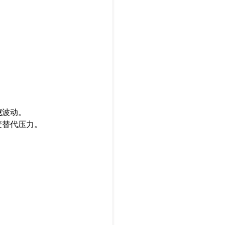
吨
波动。
麦替代压力。