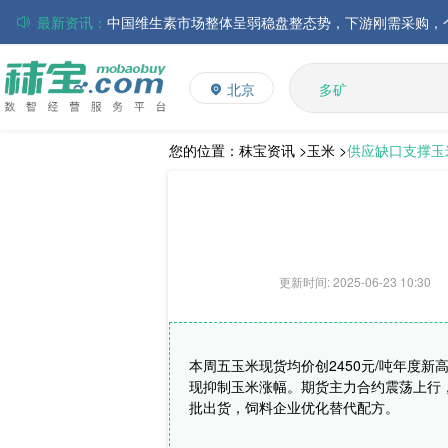
最新资讯：
磷酸氢钙市场行情走弱；小苏打和乳清粉市场价格稳定
多维
多矿
帝斯曼-芬美意发布2026年上半年业绩
北京
维生素
巴斯夫集团发布2026年第二季度财务报告
饲料添加剂
丸红株式会社发布截至2026年6月30日前3个月的合并
住友化学公布2026财年第一季度业绩
L-赖氨酸硫酸盐
您的位置：
秣宝资讯 >
玉米 >
供应缺口支撑玉
大成食品：2026年半年度毛利3.32亿元，同比上升8.9
ADM发布2026年第二季度财务业绩
更新时间: 2025-06-23 10:30
本周五玉米现货均价创2450元/吨年度
现抑制玉米涨幅。期货主力合约震荡上行
批出货，饲料企业优化替代配方。