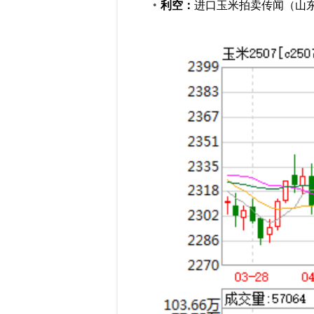
利空：
进口玉米拍卖传闻（山