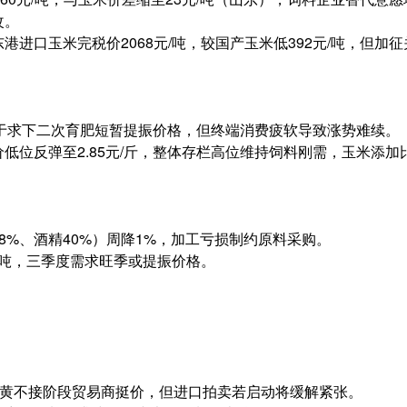
改。
港进口玉米完税价2068元/吨，较国产玉米低392元/吨，但加
供大于求下二次育肥短暂提振价格，但终端消费疲软导致涨势难续。
价低位反弹至2.85元/斤，整体存栏高位维持饲料刚需，玉米添加
8%、酒精40%）周降1%，加工亏损制约原料采购。
8万吨，三季度需求旺季或提振价格。
黄不接阶段贸易商挺价，但进口拍卖若启动将缓解紧张。