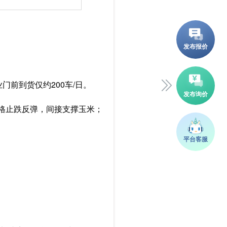
前到货仅约200车/日。
价格止跌反弹，间接支撑玉米；