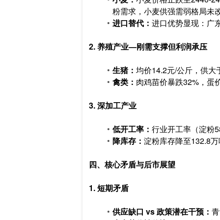
粉需求，小麦供强需弱格局未
进口替代：
进口优势显现：广东
2. 养殖产业—刚需支撑但利润承压
生猪：
均价14.2元/公斤，
禽类：
肉鸡苗价暴跌32%，蛋
3. 深加工产业
低开工率：
行业开工率（淀粉5
降库存：
淀粉库存降至132.
四、核心矛盾与后市展望
1. 短期矛盾
供应缺口 vs 政策潜在干预：
青