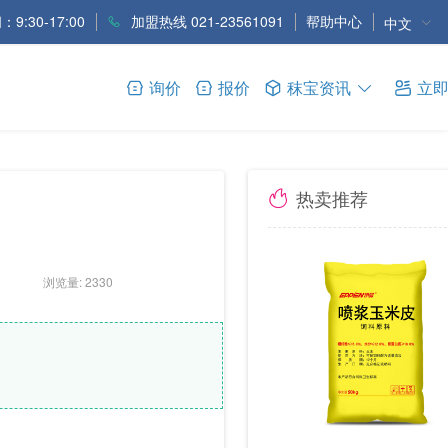
9:30-17:00
加盟热线 021-23561091
帮助中心
中文
询价
报价
秣宝资讯
立
热卖推荐
浏览量: 2330