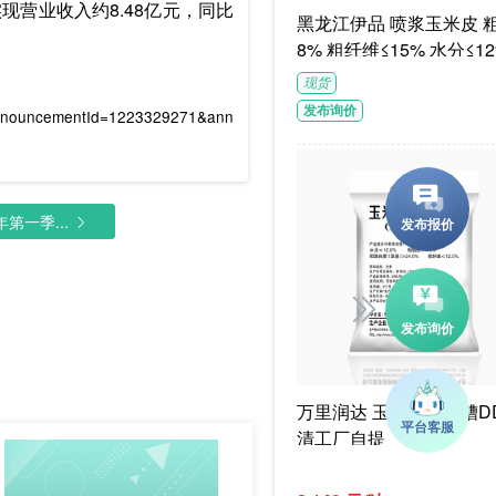
实现营业收入约8.48亿元，同比
黑龙江伊品 喷浆玉米皮 粗蛋白≥1
8% 粗纤维≤15% 水分≤12
G/袋饲料级褐色或浅褐色
现货
体
发布询价
announcementId=1223329271&ann
年第一季...
万里润达 玉米干酒精糟DD
清工厂自提