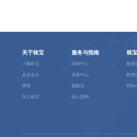
关于秣宝
服务与指南
秣
了解秣宝
买家中心
数智
企业文化
卖家中心
数智
荣誉
旗舰店
Effam
加入秣宝
线上营销