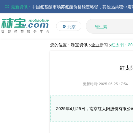
最新资讯：
磷酸氢钙市场行情走弱；小苏打和乳清粉市场价格稳定
多维
多矿
帝斯曼-芬美意发布2026年上半年业绩
北京
维生素
巴斯夫集团发布2026年第二季度财务报告
饲料添加剂
丸红株式会社发布截至2026年6月30日前3个月的合并
住友化学公布2026财年第一季度业绩
L-赖氨酸硫酸盐
您的位置：
秣宝资讯 >
企业新闻 >
红太阳：20
大成食品：2026年半年度毛利3.32亿元，同比上升8.9
ADM发布2026年第二季度财务业绩
红太阳
更新时间: 2025-06-25 17:54
2025年4月25日，南京红太阳股份有限公