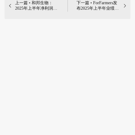
上一篇 • 和邦生物：
下一篇 • ForFarmers发


2025年上半年净利润
布2025年上半年业绩报
5177.15万元，同比减
告 | 2025年8月7日，
少73.07% | 2025年8月
ForFarmers公司发布了
20日，四川和邦生物科
2025年半年度业绩报告
技股份有限公司发布
2025年半年度报告