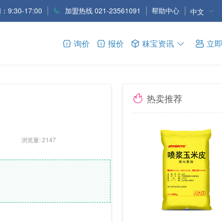
9:30-17:00
加盟热线 021-23561091
帮助中心
中文
询价
报价
秣宝资讯
立
热卖推荐
浏览量: 2147