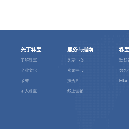
关于秣宝
服务与指南
秣
了解秣宝
买家中心
数智
企业文化
卖家中心
数智
荣誉
旗舰店
Effam
加入秣宝
线上营销