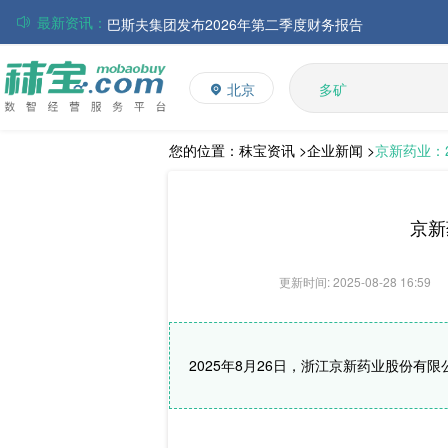
最新资讯：
巴斯夫集团发布2026年第二季度财务报告
丸红株式会社发布截至2026年6月30日前3个月的合并
多维
多矿
住友化学公布2026财年第一季度业绩
北京
维生素
大成食品：2026年半年度毛利3.32亿元，同比上升8.9
饲料添加剂
ADM发布2026年第二季度财务业绩
赢创发布2026年第二季度财务业绩
L-赖氨酸硫酸盐
您的位置：
秣宝资讯 >
企业新闻 >
京新药业：2
中国维生素市场窄幅调整，VE小幅反弹，观望氛围持续
京新
更新时间: 2025-08-28 16:59
2025年8月26日，浙江京新药业股份有限