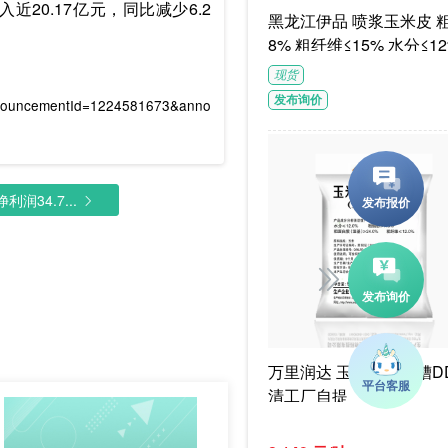
20.17亿元，同比减少6.2
黑龙江伊品 喷浆玉米皮 粗蛋白≥1
8% 粗纤维≤15% 水分≤12
G/袋饲料级褐色或浅褐色
现货
体
发布询价
nnouncementId=1224581673&anno
润34.7...
万里润达 玉米干酒精糟DD
清工厂自提