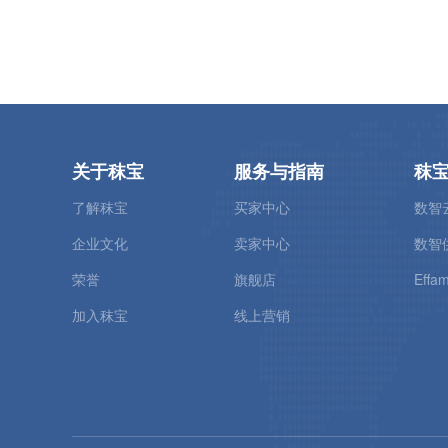
关于秣宝
服务与指南
秣
了解秣宝
买家中心
数智
企业文化
卖家中心
数智
荣誉
旗舰店
Effam
加入秣宝
线上营销