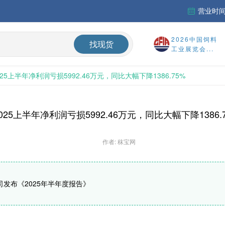
营业时间：
财务报告
2026中国饲料
找现货
%
工业展览会...
25上半年净利润亏损5992.46万元，同比大幅下降1386.75%
国内氨基酸市场蛋氨酸、色氨酸价格震荡偏弱，终端签单意愿较低，实单议价成交
25上半年净利润亏损5992.46万元，同比大幅下降1386.
作者: 秣宝网
司发布《2025年半年度报告》