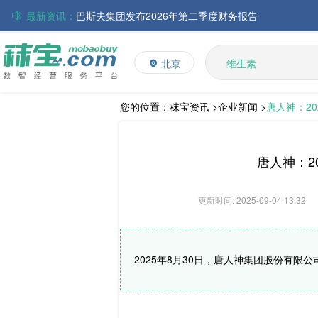
最新资讯：
巴斯夫集团发布2026年第二季度财务报告
丸红株式会社发布截至2026年6月30日前3个月的合并
多维
多矿
住友化学公布2026财年第一季度业绩
北京
维生素
大成食品：2026年半年度毛利3.32亿元，同比上升8.9
饲料添加剂
ADM发布2026年第二季度财务业绩
赢创发布2026年第二季度财务业绩
L-赖氨酸硫酸盐
您的位置：
秣宝资讯 >
企业新闻 >
唐人神：20
中国维生素市场窄幅调整，VE小幅反弹，观望氛围持续
唐人神：20
更新时间: 2025-09-04 13:32
2025年8月30日，唐人神集团股份有限公