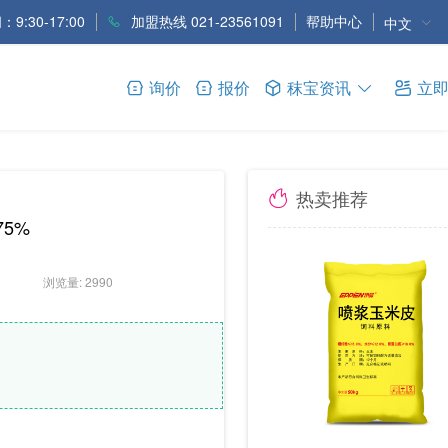
9:30-17:00
加盟热线 021-23561091
帮助中心
中文
询价
报价
秣宝资讯
立
热卖推荐
75%
浏览量: 2990