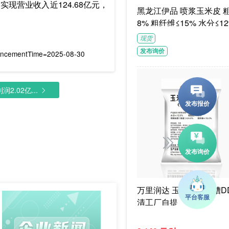
实现营业收入近124.68亿元，
黑龙江伊品 喷浆玉米皮 粗蛋白≥1
8% 粗纤维≤15% 水分≤12
G/袋饲料级褐色或浅褐色
现货
体
发布询价
uncementTime=2025-08-30
2.02亿...
万里润达 玉米干酒精糟DD
清工厂自提