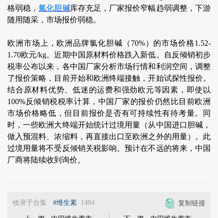
格弱稳，
氯化胆碱
库存充足，厂家报价窄幅趋弱调整，下游
随用随采，市场报价弱稳。
欧洲市场上，欧洲品牌氯化胆碱（70%）的市场价格1.52-
1.70欧元/kg。近期中国原材料价格跌入新低。自反倾销初步
税率公布以来，各中国厂家分析市场行情和利润空间，调整
了报价策略，目前开始和欧洲终端接触，开始试探性报价。
结合原材料优势、低迷的运费和强劲欧元等因素，即使以
100%反倾销税税率计算，中国厂家的报价仍然比目前欧洲
市场价格略低，但目前报价是否有可持续性有待考量。同
时，一些欧洲大终端开始统计过境用量（从中国进口胆碱，
做入预混料、浓缩料，再直接出口至欧洲之外的用量）。此
过境用量将不受反倾销关税影响。预计在不远的将来，中国
厂商将陆续收到询价。
收录于合集
#维生素
1484
复制链接