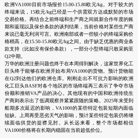
欧洲VA1000目前市场报价15.00-15.80欧元/kg。对于较大的
终端来说，15欧元/kg已经是一个供需双方达成默契的市场
交易价格。再结合之前终端和生产商之间就新合作年度的账
期和返现以及保价条款的谈判结果，当前价格对某些生产商
来说已毫无利润可言。欧洲南部或者一些较小的终端采购价
格稍高，在15.50-15.80欧元/kg之间。由于缺乏优惠的商业条
款支持（比如没有保价条款），一部分小型终端只敢采购至
Q2中期。
万华的欧洲注册问题也终于在本周得到解决，这家世界化工
巨头终于能够在欧洲开始布局VA1000的货物。预计货物能
在Q2到达他们的欧洲仓库。刚刚走出不可抗力影响的欧洲
化工巨头BASF对各个地区的市场终端再三表示了争夺市场
份额和推销VA产品的决心。其他现有的中国和欧洲传统生
产商则表示出了低调观察并紧紧跟随的策略。2025年末受到
船期多次延迟的影响，VA1000的某些特定包装短期内面临
短缺。上周再受恶劣天气的影响，预计某些特定包装仍将继
续面临供货的捉襟见肘。从长远来看，整个市场都相信
VA1000价格将在长期内稳固在当前超低价位。