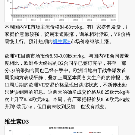
本周国内VE市场主流价格84-88元/kg。有厂家搭售发货，厂
家挺价意愿较强，贸易渠道跟涨，询单相对活跃，VE价格
缓慢上行。预计短期内
维生素E
市场价格继续上涨。
欧洲VE目前市场报价8.50-9.00欧元/kg。与国内VE合同覆盖
度相比，欧洲各大终端的Q2合同早已签订完毕，甚至一部
分Q3的采购合同也已经在手中。欧洲当地由于战争爆发首
周采购方表现平静，叠加上周至本周各大生产商的停报，第
11周后期的欧洲VE交易价格呈现出跳涨状态，不断传出船
只延误到港的消息。这两天的确凿成交价格从8.25欧元/kg再
次上升至8.50欧元/kg。本周，有厂家把报价从8.50欧元/kg拉
升到9欧元/kg，但目前未收到反馈，也没有成交。
维生素D3