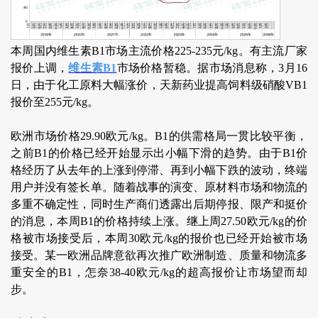
本周国内维生素B1市场主流价格225-235元/kg。有主流厂家
报价上调，
维生素B1
市场价格暂稳。据市场消息称，3月16
日，由于化工原料大幅涨价，天新药业提高饲料级硝酸VB1
报价至255元/kg。
欧洲市场价格29.90欧元/kg。B1的供需格局一贯比较平衡，
之前B1的价格已经开始显示出小幅下滑的趋势。由于B1价
格经历了从去年的上涨到停滞、再到小幅下跌的波动，终端
用户并没有签长单。随着战事的演变、原材料市场和物流的
多重不确定性，同时生产商们透露出后期停报、限产和挺价
的消息，本周B1的价格持续上涨。继上周27.50欧元/kg的价
格被市场接受后，本周30欧元/kg的报价也已经开始被市场
接受。某一欧洲品牌意欲再次推广欧洲制造、质量和物流多
重安全的B1，怎奈38-40欧元/kg的超高报价让市场望而却
步。