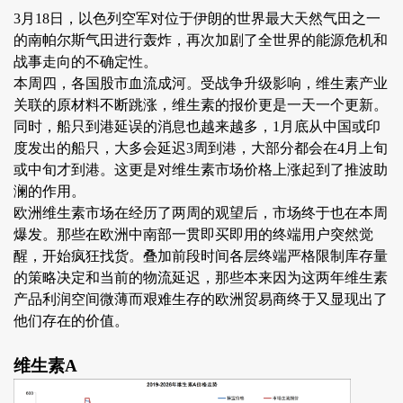
3月18日，以色列空军对位于伊朗的世界最大天然气田之一
的南帕尔斯气田进行轰炸，再次加剧了全世界的能源危机和
战事走向的不确定性。
本周四，各国股市血流成河。受战争升级影响，维生素产业
关联的原材料不断跳涨，维生素的报价更是一天一个更新。
同时，船只到港延误的消息也越来越多，1月底从中国或印
度发出的船只，大多会延迟3周到港，大部分都会在4月上旬
或中旬才到港。这更是对维生素市场价格上涨起到了推波助
澜的作用。
欧洲维生素市场在经历了两周的观望后，市场终于也在本周
爆发。那些在欧洲中南部一贯即买即用的终端用户突然觉
醒，开始疯狂找货。叠加前段时间各层终端严格限制库存量
的策略决定和当前的物流延迟，那些本来因为这两年维生素
产品利润空间微薄而艰难生存的欧洲贸易商终于又显现出了
他们存在的价值。
维生素A