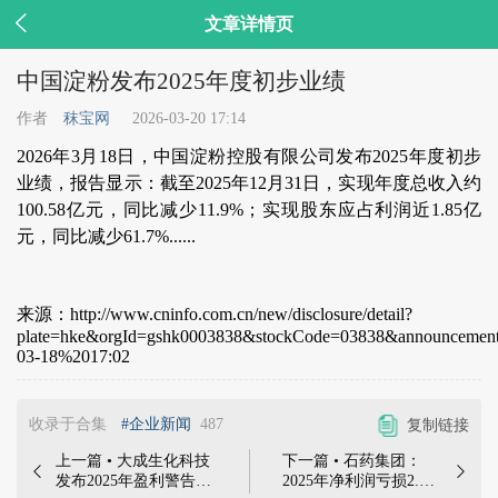

文章详情页
中国淀粉发布2025年度初步业绩
作者
秣宝网
2026-03-20 17:14
2026年3月18日，中国淀粉控股有限公司发布2025年度初步
业绩，报告显示：截至2025年12月31日，实现年度总收入约
100.58亿元，同比减少11.9%；实现股东应占利润近1.85亿
元，同比减少61.7%......
来源：http://www.cninfo.com.cn/new/disclosure/detail?
plate=hke&orgId=gshk0003838&stockCode=03838&announcemen
03-18%2017:02
收录于合集
#企业新闻
487
复制链接
上一篇 • 大成生化科技
下一篇 • 石药集团：


发布2025年盈利警告 |
2025年净利润亏损2.41