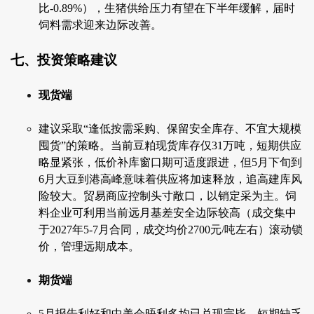
比-0.89%），生猪供给压力有望在下半年缓解，届时
饲料需求迎来边际改善。
七、投资策略建议
现货端
建议采取“逢低按需采购、保留安全库存、不宜大规模
囤货”的策略。当前豆粕现货库存仅31万吨，短期供应
略显紧张，低价补库窗口期可适度跟进，但5月下旬到
6月大豆到港高峰意味着供应将加速释放，追高建库风
险较大。贸易商应控制头寸敞口，以销定采为主。饲
料企业可利用当前远月基差安全边际较高（成交集中
于2027年5-7月合同，成交均价2700元/吨左右）滚动锁
价，管理远期成本。
期货端
5月报告利好和中美会晤利多均已兑现完毕，短期缺乏