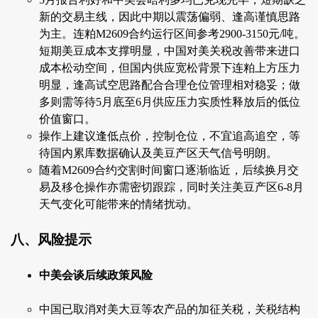
新的交易主线，因此中期以震荡偏弱、逢高谨慎思路
为主。连粕M2609合约运行区间参考2900-3150元/吨。
短期美豆成本支撑明显，中国对美关税改善带来进口
成本松动空间，但国内供应宽松背景下连粕上方压力
明显，逢高试空思路配合合理仓位管理相对稳妥；做
多则需等待5月底至6月供应压力实质性释放后的低位
价值窗口。
操作上建议逢低点价，控制仓位，不宜追高追空，等
待国内累库数据确认及美豆产区天气信号明朗。
随着M2609合约交割时间窗口逐渐临近，后续换月交
易及移仓操作亦需密切跟踪，同时关注美豆产区6-8月
天气变化可能带来的情绪扰动。
八、风险提示
中美会谈后续政策风险
中国已取消对美大豆等农产品的加征关税，关税结构