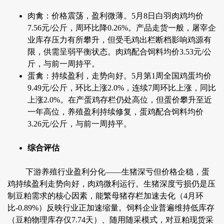
肉禽：价格震荡，盈利微薄。5月8日白羽肉鸡均价
7.56元/公斤，周环比降0.26%。产品走货一般，屠宰企
业库存压力有所攀升，但受毛鸡出栏断档影响鸡源有
限，供需呈弱平衡状态。肉鸡配合饲料均价3.53元/公
斤，与前一周持平。
蛋禽：持续盈利，走势向好。5月第1周全国鸡蛋均价
9.49元/公斤，环比上涨2.0%，连续7周环比上涨，同比
上涨2.0%。在产蛋鸡存栏仍处高位，但蛋价攀升至近
一年高位，养殖盈利持续修复，蛋鸡配合饲料均价
3.26元/公斤，与前一周持平。
综合评估
下游养殖行业盈利分化——生猪深亏但价格企稳，蛋
鸡持续盈利走势向好，肉鸡微利运行。生猪深度亏损仍是压
制豆粕需求的核心因素，能繁母猪存栏加速去化（4月环
比-0.89%）反映行业正加速缩量。饲料企业普遍维持低库存
（豆粕物理库存仅7.74天）、随用随采模式，对豆粕现货采