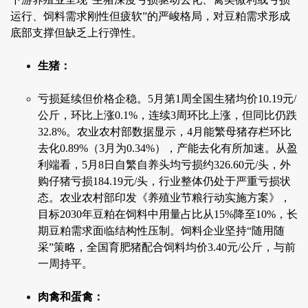
运行、饲料需求刚性但疲软”的严峻格局，对豆粕需求形成
底部支撑但缺乏上行弹性。
生猪：
亏损延续但价格企稳。5月第1周全国生猪均价10.19元/
公斤，环比上涨0.1%，连续3周环比上涨，但同比仍跌
32.8%。农业农村部数据显示，4月能繁母猪存栏环比
去化0.89%（3月为0.34%），产能去化有所加速。从盈
利端看，5月8日自繁自养头均亏损约326.60元/头，外
购仔猪亏损184.19元/头，行业整体仍处于严重亏损状
态。农业农村部印发《养殖业节粮行动实施方案》，
目标2030年豆粕在饲料中用量占比从15%降至10%，长
期豆粕需求面临结构性压制。饲料企业坚持“随用随
采”策略，全国育肥猪配合饲料均价3.40元/公斤，与前
一周持平。
肉禽和蛋禽：