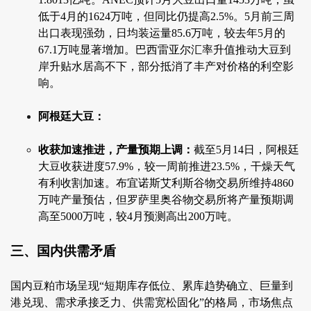
低于4月的1624万吨，但同比仍提高2.5%。5月前三周
出口表现强劲，日均装运量85.6万吨，较去年5月的
67.1万吨显著增加。巴西雷亚尔汇率升值推动大豆到
岸升贴水居高不下，部分抵消了丰产对价格的利空影
响。
阿根廷大豆：
收获加速推进，产量预期上调：
截至5月14日，阿根廷
大豆收获进度57.9%，较一周前推进23.5%，干燥天气
有利收割加速。布宜诺斯艾利斯谷物交易所维持4860
万吨产量预估，但罗萨里奥谷物交易所将产量预期调
高至5000万吨，较4月预测高出200万吨。
三、国内供需矛盾
国内豆粕市场呈现“短期库存低位、累库趋势确立、巨量到
港兑现、需求承接乏力、供需宽松固化”的格局，市场焦点