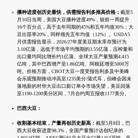
播种进度创历史最快，供需报告利多推高价格：
截至5
月10日当周，美国大豆播种进度49%，较前一周提升
16个百分点，高于去年同期的45%和五年均值36%；大
豆出苗率20%，同样领先五年均值（12%）。USDA5
月供需报告显示，2026/27年度美豆期末库存预计为
3.10亿蒲，远低于市场平均预期的3.55亿蒲，压榨量和
出口量均同比增长约1亿蒲。全球大豆产量预测4.415
亿吨，其中巴西增产至1.86亿吨、阿根廷增至5000万
吨。价格方面，CBOT大豆一度受报告利多及中美峰
会乐观预期推动冲高至1235美分/蒲式耳，但峰会因未
落地新的对华大豆出口新订单令市场失望，美豆回落
至1190-1200美分区间，7月合约周五报收1177美分。
巴西大豆：
收割基本结束，产量再创历史新高：
截至5月8日，巴
西大豆收获进度98.3%，全国产量预计达创纪录的
1.8013亿吨。ANEC预计5月大豆出口量1453万吨，虽