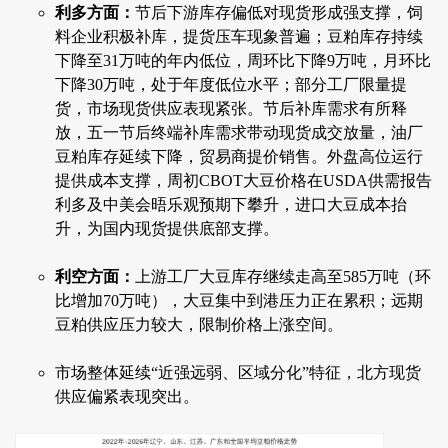
利多方面：
节后下游库存偏低对现货形成强支撑，饲
料企业积极补库，提货压车现象普遍；豆粕库存持续
下降至31万吨的年内低位，周环比下降9万吨，月环比
下降30万吨，处于年度低位水平；部分工厂限量提
货，市场现货供应表现紧张。节后补库需求有所释
放，五一节后终端补库需求带动现货成交放量，油厂
豆粕库存延续下降，贸易商提价销售。外盘高位运行
提供成本支撑，周初CBOT大豆价格在USDA供需报告
利多及中美会晤乐观预期下攀升，进口大豆成本抬
升，为国内现货提供底部支撑。
利空方面：
上游工厂大豆库存继续走高至585万吨（环
比增加70万吨），大豆集中到港压力正在累积；远期
豆粕供应压力较大，限制价格上涨空间。
市场整体延续“近强远弱、区域分化”特征，北方现货
供应偏紧表现突出。