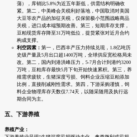
蒲），库销比5.8%为近五年新低，供需结构明确收
紧。第二，中美峰会关税利好落地，中国取消对美国
大豆等农产品的加征关税，仅保留极小范围战略商品
关税，进口成本端预期改善。第三，短期库存支撑，
豆粕现货库存降至31万吨低位，提货紧张对近月合约
构成支撑。
利空因素：
第一，巴西丰产压力持续兑现，1.8亿吨历
史级产量及5月出口超1400万吨，全球供应宽松格局未
改。第二，国内到港洪峰压力，5-7月合计到港约3200
万吨，豆粕库存最快5月下旬开始快速累积。第三，养
殖需求疲软，生猪深度亏损、饲料企业压缩豆粕添加
比例，直接削减刚性需求。第四，下游采购谨慎，饲
料企业物理库存天数仅7.74天，以随采随用及执行远
期合同为主。
五、下游养殖
养殖产业：
下游养殖业呈现“生猪深度亏损驱动去化、禽类微利或亏损