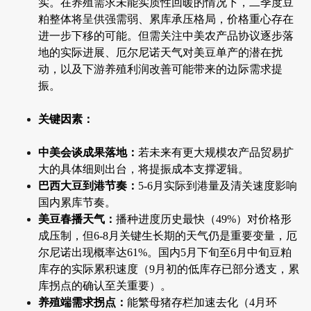
实。在养殖需求未能实质性回暖的情况下，二季度豆
粕整体将呈供强需弱、累库承压格局，价格重心存在
进一步下移的可能。但需关注中美农产品协议逐步落
地的实际进展、厄尔尼诺天气对美豆单产的潜在扰
动，以及下游养殖利润改善可能带来的边际需求提
振。
关键因素：
中美会谈成果落地：
若未来有更大规模农产品贸易扩
大的具体细则出台，将提振成本支撑逻辑。
巴西大豆到港节奏：
5-6月实际到港量及清关速度影响
国内累库节奏。
美豆春播天气：
播种进度历史最快（49%）对价格形
成压制，但6-8月关键生长期的天气仍是重要变量，厄
尔尼诺出现概率达61%。国内5月下旬至6月中旬豆粕
库存的实际累积速度（9月初的低库存已部分透支，累
库拐点的确认至关重要）。
养殖端需求拐点：
能繁母猪存栏加速去化（4月环