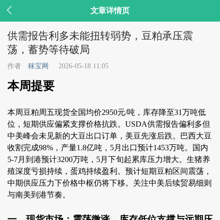

文章详情页
供需报告利多未能扭转弱势，豆粕承压震
荡，蓄势等待破局
作者
秣宝网
2026-05-18 11:05
本周提要
本周豆粕周五现货全国均价2950元/吨，库存降至31万吨低
位，短期供应偏紧支撑价格抗跌。USDA供需报告偏利多但
中美峰会未见新的大豆出口订单，美豆先涨后跌。巴西大豆
收割完成98%，产量1.8亿吨，5月出口预计1453万吨。国内
5-7月到港预计3200万吨，5月下旬起累库压力增大。生猪养
殖深度亏损持续，蛋鸡持续盈利。预计短期豆粕区间震荡，
中期供应压力下价格中枢仍将下移。关注中美后续贸易细则
与南美到港节奏。
一、现货市场：震荡微涨，库存低位支撑与远期压