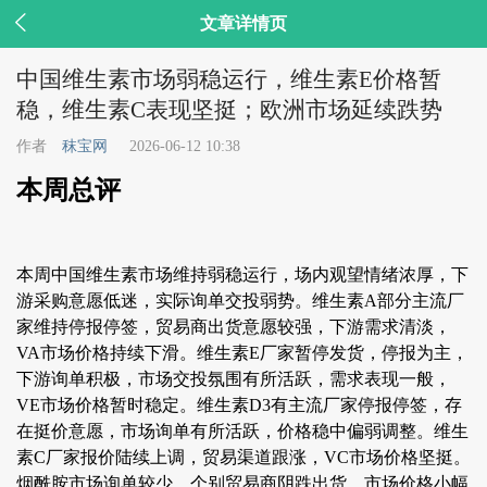

文章详情页
中国维生素市场弱稳运行，维生素E价格暂
稳，维生素C表现坚挺；欧洲市场延续跌势
作者
秣宝网
2026-06-12 10:38
本周总评
本周中国维生素市场维持弱稳运行，场内观望情绪浓厚，下
游采购意愿低迷，实际询单交投弱势。维生素A部分主流厂
家维持停报停签，贸易商出货意愿较强，下游需求清淡，
VA市场价格持续下滑。维生素E厂家暂停发货，停报为主，
下游询单积极，市场交投氛围有所活跃，需求表现一般，
VE市场价格暂时稳定。维生素D3有主流厂家停报停签，存
在挺价意愿，市场询单有所活跃，价格稳中偏弱调整。维生
素C厂家报价陆续上调，贸易渠道跟涨，VC市场价格坚挺。
烟酰胺市场询单较少，个别贸易商阴跌出货，市场价格小幅